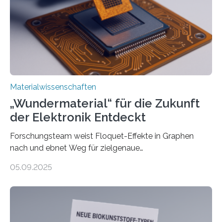
Professor für Maschinenbau und Direktor des
interdisziplinären Graduiertenprogramms für
Materialwissenschaften an der Vanderbilt University,
und Alexander Paarmann vom Fritz-Haber-Institut
leiteten ein internationales Forschungsprojekt, das…
Materialwissenschaften
„Wundermaterial“ für die Zukunft
der Elektronik Entdeckt
Forschungsteam weist Floquet-Effekte in Graphen
nach und ebnet Weg für zielgenaue
AnwendungGraphen ist ein außergewöhnliches Material
05.09.2025
– nur eine Atomlage dick, aber extrem leitfähig und
stabil. Es kommt deshalb in vielen Bereichen zum
Einsatz, etwa in flexiblen Displays, hochempfindlichen
Sensoren, leistungsstarken Batterien und effizienten
Solarzellen. Eine neue Studie hebt das Potenzial nun