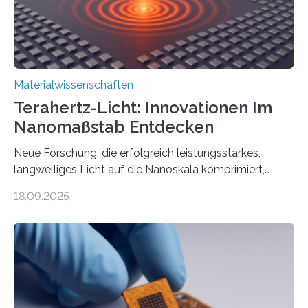
Technologien…
Materialwissenschaften
Terahertz-Licht: Innovationen Im
Nanomaßstab Entdecken
Neue Forschung, die erfolgreich leistungsstarkes,
langwelliges Licht auf die Nanoskala komprimiert,
könnte Fortschritte in der Terahertz-Optik und bei
18.09.2025
optoelektronischen Geräten ermöglichen, geleitet von
Vanderbilt und dem Fritz-Haber-Institut. Neue
Forschung, die erfolgreich leistungsstarkes,
langwelliges Licht auf die Nanoskala komprimiert,
könnte Fortschritte in der Terahertz-Optik und bei
optoelektronischen Geräten ermöglichen, geleitet von
Vanderbilt und dem Fritz-Haber-Institut Josh Caldwell,