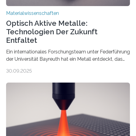
Materialwissenschaften
Optisch Aktive Metalle:
Technologien Der Zukunft
Entfaltet
Ein internationales Forschungsteam unter Federführung
der Universität Bayreuth hat ein Metall entdeckt, das
elektrische Leitfähigkeit mit innerer Polarität kombiniert.
30.09.2025
Dadurch ist es in der Lage, eine sogenannte zweite
harmonische Generation zu erzeugen – ein optischer
Effekt, der normalerweise ausschließlich bei
Nichtmetallen vorkommt und insbesondere für
Sensorik und Elektrotechnik von Interesse ist. Über ihre
Erkenntnisse berichten die Forschenden im Journal of
the American Chemical Society. —What for?
Materialien, die gleichzeitig Strom leiten und Licht
beeinflussen können, sind für viele moderne