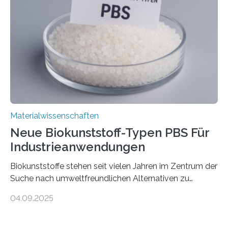
noch auf ein neues Level: Zum ersten Mal haben
Forschende an der Universität Göttingen gemeinsam
mit Kollegen aus Braunschweig, Bremen und der
Schweiz direkt beobachtet, wie in Graphen…
Materialwissenschaften
Neue Biokunststoff-Typen PBS Für
Industrieanwendungen
Biokunststoffe stehen seit vielen Jahren im Zentrum der
Suche nach umweltfreundlichen Alternativen zu
konventionellen Kunststoffen. Sie können den Bedarf
04.09.2025
an fossilen Rohstoffen reduzieren, schonen Ressourcen
und tragen dazu bei, den CO₂-Ausstoß zu senken. Für
industrielle Anwendungen sollten sie jedoch nicht nur