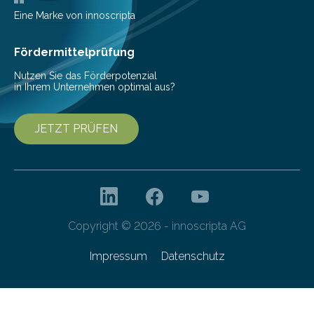
Messe 2025 vor, der internationalen…
Eine Marke von innoscripta
Fördermittelprüfung
Nutzen Sie das Förderpotenzial
in Ihrem Unternehmen optimal aus?
JETZT PRÜFEN
Copyright © 2026 - innoscripta AG
Impressum
Datenschutz