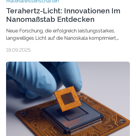
Materialwissenschaften
Terahertz-Licht: Innovationen Im
Nanomaßstab Entdecken
Neue Forschung, die erfolgreich leistungsstarkes,
langwelliges Licht auf die Nanoskala komprimiert,
könnte Fortschritte in der Terahertz-Optik und bei
18.09.2025
optoelektronischen Geräten ermöglichen, geleitet von
Vanderbilt und dem Fritz-Haber-Institut. Neue
Forschung, die erfolgreich leistungsstarkes,
langwelliges Licht auf die Nanoskala komprimiert,
könnte Fortschritte in der Terahertz-Optik und bei
optoelektronischen Geräten ermöglichen, geleitet von
Vanderbilt und dem Fritz-Haber-Institut Josh Caldwell,
Professor für Maschinenbau und Direktor des
interdisziplinären Graduiertenprogramms für
Materialwissenschaften an der Vanderbilt University,
und Alexander Paarmann vom Fritz-Haber-Institut
leiteten ein internationales Forschungsprojekt, das…