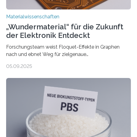
Materialwissenschaften
„Wundermaterial“ für die Zukunft
der Elektronik Entdeckt
Forschungsteam weist Floquet-Effekte in Graphen
nach und ebnet Weg für zielgenaue
AnwendungGraphen ist ein außergewöhnliches Material
05.09.2025
– nur eine Atomlage dick, aber extrem leitfähig und
stabil. Es kommt deshalb in vielen Bereichen zum
Einsatz, etwa in flexiblen Displays, hochempfindlichen
Sensoren, leistungsstarken Batterien und effizienten
Solarzellen. Eine neue Studie hebt das Potenzial nun
noch auf ein neues Level: Zum ersten Mal haben
Forschende an der Universität Göttingen gemeinsam
mit Kollegen aus Braunschweig, Bremen und der
Schweiz direkt beobachtet, wie in Graphen…