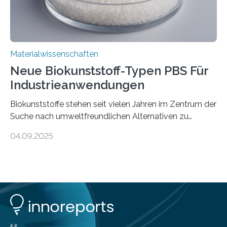
Materialwissenschaften
Neue Biokunststoff-Typen PBS Für
Industrieanwendungen
Biokunststoffe stehen seit vielen Jahren im Zentrum der
Suche nach umweltfreundlichen Alternativen zu
konventionellen Kunststoffen. Sie können den Bedarf
04.09.2025
an fossilen Rohstoffen reduzieren, schonen Ressourcen
und tragen dazu bei, den CO₂-Ausstoß zu senken. Für
industrielle Anwendungen sollten sie jedoch nicht nur
nachhaltig sein, sondern sich auch gut verarbeiten
lassen. Genau daran arbeitet das Fraunhofer-Institut für
Angewandte Polymerforschung IAP im Potsdam
Science Park und stellt seine Entwicklungen im Bereich
biobasierter und bioabbaubarer Kunststoffe auf der K