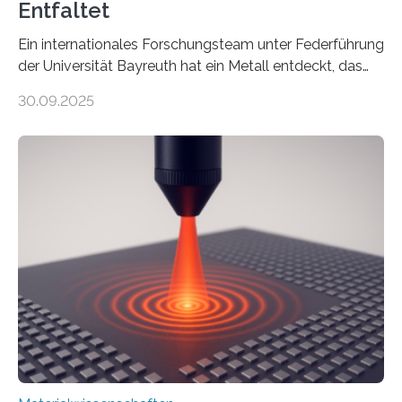
Entfaltet
Ein internationales Forschungsteam unter Federführung
der Universität Bayreuth hat ein Metall entdeckt, das
elektrische Leitfähigkeit mit innerer Polarität kombiniert.
30.09.2025
Dadurch ist es in der Lage, eine sogenannte zweite
harmonische Generation zu erzeugen – ein optischer
Effekt, der normalerweise ausschließlich bei
Nichtmetallen vorkommt und insbesondere für
Sensorik und Elektrotechnik von Interesse ist. Über ihre
Erkenntnisse berichten die Forschenden im Journal of
the American Chemical Society. —What for?
Materialien, die gleichzeitig Strom leiten und Licht
beeinflussen können, sind für viele moderne
Technologien…