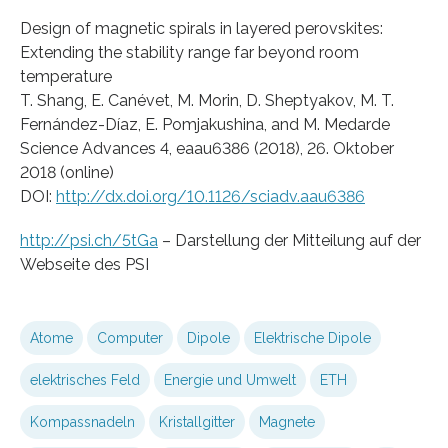
Design of magnetic spirals in layered perovskites:
Extending the stability range far beyond room
temperature
T. Shang, E. Canévet, M. Morin, D. Sheptyakov, M. T.
Fernández-Díaz, E. Pomjakushina, and M. Medarde
Science Advances 4, eaau6386 (2018), 26. Oktober
2018 (online)
DOI:
http://dx.doi.org/10.1126/sciadv.aau6386
http://psi.ch/5tGa
– Darstellung der Mitteilung auf der
Webseite des PSI
Atome
Computer
Dipole
Elektrische Dipole
elektrisches Feld
Energie und Umwelt
ETH
Kompassnadeln
Kristallgitter
Magnete