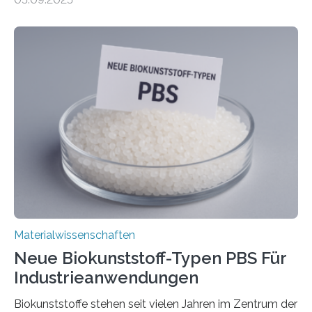
– nur eine Atomlage dick, aber extrem leitfähig und
stabil. Es kommt deshalb in vielen Bereichen zum
Einsatz, etwa in flexiblen Displays, hochempfindlichen
Sensoren, leistungsstarken Batterien und effizienten
Solarzellen. Eine neue Studie hebt das Potenzial nun
noch auf ein neues Level: Zum ersten Mal haben
Forschende an der Universität Göttingen gemeinsam
mit Kollegen aus Braunschweig, Bremen und der
Schweiz direkt beobachtet, wie in Graphen…
Materialwissenschaften
Neue Biokunststoff-Typen PBS Für
Industrieanwendungen
Biokunststoffe stehen seit vielen Jahren im Zentrum der