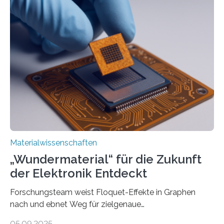
Forschung, die erfolgreich leistungsstarkes,
langwelliges Licht auf die Nanoskala komprimiert,
könnte Fortschritte in der Terahertz-Optik und bei
optoelektronischen Geräten ermöglichen, geleitet von
Vanderbilt und dem Fritz-Haber-Institut Josh Caldwell,
Professor für Maschinenbau und Direktor des
interdisziplinären Graduiertenprogramms für
Materialwissenschaften an der Vanderbilt University,
und Alexander Paarmann vom Fritz-Haber-Institut
leiteten ein internationales Forschungsprojekt, das…
Materialwissenschaften
„Wundermaterial“ für die Zukunft
der Elektronik Entdeckt
Forschungsteam weist Floquet-Effekte in Graphen
nach und ebnet Weg für zielgenaue
AnwendungGraphen ist ein außergewöhnliches Material
05.09.2025