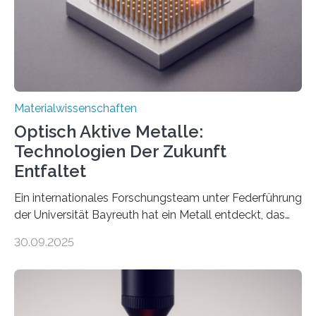
Materialwissenschaften
Optisch Aktive Metalle:
Technologien Der Zukunft
Entfaltet
Ein internationales Forschungsteam unter Federführung
der Universität Bayreuth hat ein Metall entdeckt, das
elektrische Leitfähigkeit mit innerer Polarität kombiniert.
30.09.2025
Dadurch ist es in der Lage, eine sogenannte zweite
harmonische Generation zu erzeugen – ein optischer
Effekt, der normalerweise ausschließlich bei
Nichtmetallen vorkommt und insbesondere für