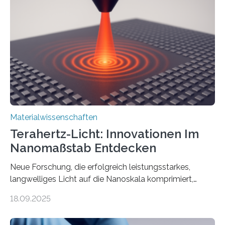
Sensorik und Elektrotechnik von Interesse ist. Über ihre
Erkenntnisse berichten die Forschenden im Journal of
the American Chemical Society. —What for?
Materialien, die gleichzeitig Strom leiten und Licht
beeinflussen können, sind für viele moderne
Technologien…
Materialwissenschaften
Terahertz-Licht: Innovationen Im
Nanomaßstab Entdecken
Neue Forschung, die erfolgreich leistungsstarkes,
langwelliges Licht auf die Nanoskala komprimiert,
könnte Fortschritte in der Terahertz-Optik und bei
18.09.2025
optoelektronischen Geräten ermöglichen, geleitet von
Vanderbilt und dem Fritz-Haber-Institut. Neue