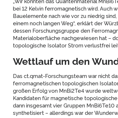
„Wir konnten das Quantenmaterial MnBi6Te
bei 12 Kelvin ferromagnetisch wird. Auch w
Bauelemente nach wie vor zu niedrig sind, i
einem noch langen Weg“, erklärt der Würzb
dessen Forschungsgruppe den Ferromagn
Materialoberfläche nachgewiesen hat – d
topologische Isolator Strom verlustfrei leit
Wettlauf um den Wund
Das ct.qmat-Forschungsteam war nicht das
ferromagnetischen topologischen Isolator
großen Erfolg von MnBi2Te4 wurde weltwe
Kandidaten für magnetische topologische
dann insgesamt vier Gruppen MnBi6Te10 a
synthetisiert – allerdings war der Wunderw