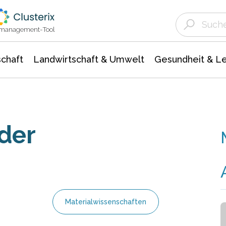
Landwirtschaft & Umwelt
Gesundheit &
Agrar- Forstwissenschaften
Unternehmensmeldungen
Biowissenschafte
Ökologie Umwelt- Naturschutz
ktmanagement-Tool
chaft
Landwirtschaft & Umwelt
Gesundheit & L
der
Materialwissenschaften