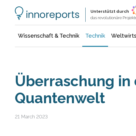
Wissenschaft & Technik
Informationstechnologie
Energie & Elektrotechnik
Unterstützt durch
das revolutionäre Proje
Wissenschaft & Technik
Technik
Weltwirts
Überraschung in 
Quantenwelt
21 March 2023