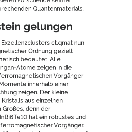
sieren Forschende seither
sprechenden Quantenmaterials.
tein gelungen
Exzellenzclusters ct.qmat nun
gnetischer Ordnung gezielt
etisch bedeutet: Alle
ngan-Atome zeigen in die
tiferromagnetischen Vorgänger
Momente innerhalb einer
chtung zeigen. Der kleine
ristalls aus einzelnen
h Großes, denn der
MnBi6Te10 hat ein robustes und
tiferromagnetischer Vorgänger.