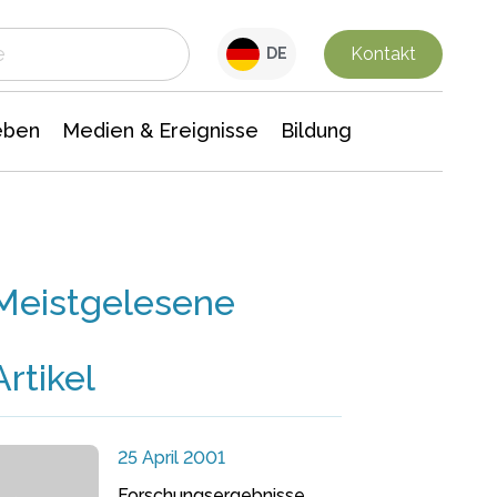
 Leben
Medien & Ereignisse
Interdisziplinäre Forschung
Veranstaltungsnachrichten
n Chemie
Gesellschaftswissenschaften
Kontakt
DE
eben
Medien & Ereignisse
Bildung
Meistgelesene
Artikel
25 April 2001
Forschungsergebnisse