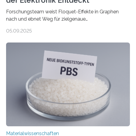
der Elektronik Entdeckt
Forschungsteam weist Floquet-Effekte in Graphen
nach und ebnet Weg für zielgenaue
AnwendungGraphen ist ein außergewöhnliches Material
05.09.2025
– nur eine Atomlage dick, aber extrem leitfähig und
stabil. Es kommt deshalb in vielen Bereichen zum
Einsatz, etwa in flexiblen Displays, hochempfindlichen
Sensoren, leistungsstarken Batterien und effizienten
Solarzellen. Eine neue Studie hebt das Potenzial nun
noch auf ein neues Level: Zum ersten Mal haben
Forschende an der Universität Göttingen gemeinsam
mit Kollegen aus Braunschweig, Bremen und der
Schweiz direkt beobachtet, wie in Graphen…
Materialwissenschaften