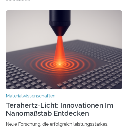
Dadurch ist es in der Lage, eine sogenannte zweite
harmonische Generation zu erzeugen – ein optischer
Effekt, der normalerweise ausschließlich bei
Nichtmetallen vorkommt und insbesondere für
Sensorik und Elektrotechnik von Interesse ist. Über ihre
Erkenntnisse berichten die Forschenden im Journal of
the American Chemical Society. —What for?
Materialien, die gleichzeitig Strom leiten und Licht
beeinflussen können, sind für viele moderne
Technologien…
Materialwissenschaften
Terahertz-Licht: Innovationen Im
Nanomaßstab Entdecken
Neue Forschung, die erfolgreich leistungsstarkes,