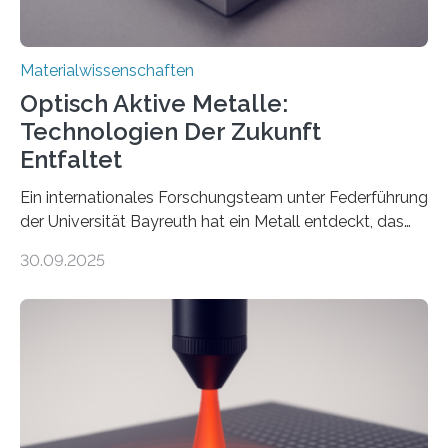
Materialwissenschaften
Optisch Aktive Metalle:
Technologien Der Zukunft
Entfaltet
Ein internationales Forschungsteam unter Federführung
der Universität Bayreuth hat ein Metall entdeckt, das
elektrische Leitfähigkeit mit innerer Polarität kombiniert.
30.09.2025
Dadurch ist es in der Lage, eine sogenannte zweite
harmonische Generation zu erzeugen – ein optischer
Effekt, der normalerweise ausschließlich bei
Nichtmetallen vorkommt und insbesondere für
Sensorik und Elektrotechnik von Interesse ist. Über ihre
Erkenntnisse berichten die Forschenden im Journal of
the American Chemical Society. —What for?
Materialien, die gleichzeitig Strom leiten und Licht