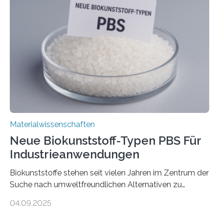
Solarzellen. Eine neue Studie hebt das Potenzial nun
noch auf ein neues Level: Zum ersten Mal haben
Forschende an der Universität Göttingen gemeinsam
mit Kollegen aus Braunschweig, Bremen und der
Schweiz direkt beobachtet, wie in Graphen…
Materialwissenschaften
Neue Biokunststoff-Typen PBS Für
Industrieanwendungen
Biokunststoffe stehen seit vielen Jahren im Zentrum der
Suche nach umweltfreundlichen Alternativen zu
konventionellen Kunststoffen. Sie können den Bedarf
04.09.2025
an fossilen Rohstoffen reduzieren, schonen Ressourcen