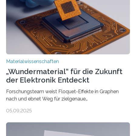
Vanderbilt und dem Fritz-Haber-Institut Josh Caldwell,
Professor für Maschinenbau und Direktor des
interdisziplinären Graduiertenprogramms für
Materialwissenschaften an der Vanderbilt University,
und Alexander Paarmann vom Fritz-Haber-Institut
leiteten ein internationales Forschungsprojekt, das…
Materialwissenschaften
„Wundermaterial“ für die Zukunft
der Elektronik Entdeckt
Forschungsteam weist Floquet-Effekte in Graphen
nach und ebnet Weg für zielgenaue
AnwendungGraphen ist ein außergewöhnliches Material
05.09.2025
– nur eine Atomlage dick, aber extrem leitfähig und
stabil. Es kommt deshalb in vielen Bereichen zum
Einsatz, etwa in flexiblen Displays, hochempfindlichen
Sensoren, leistungsstarken Batterien und effizienten