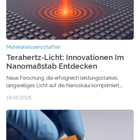
beeinflussen können, sind für viele moderne
Technologien…
Materialwissenschaften
Terahertz-Licht: Innovationen Im
Nanomaßstab Entdecken
Neue Forschung, die erfolgreich leistungsstarkes,
langwelliges Licht auf die Nanoskala komprimiert,
könnte Fortschritte in der Terahertz-Optik und bei
18.09.2025
optoelektronischen Geräten ermöglichen, geleitet von
Vanderbilt und dem Fritz-Haber-Institut. Neue
Forschung, die erfolgreich leistungsstarkes,
langwelliges Licht auf die Nanoskala komprimiert,
könnte Fortschritte in der Terahertz-Optik und bei
optoelektronischen Geräten ermöglichen, geleitet von