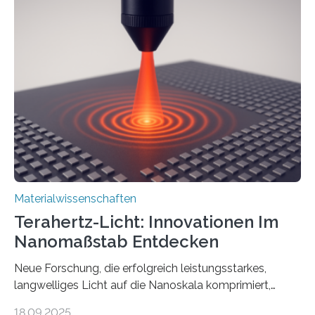
Effekt, der normalerweise ausschließlich bei
Nichtmetallen vorkommt und insbesondere für
Sensorik und Elektrotechnik von Interesse ist. Über ihre
Erkenntnisse berichten die Forschenden im Journal of
the American Chemical Society. —What for?
Materialien, die gleichzeitig Strom leiten und Licht
beeinflussen können, sind für viele moderne
Technologien…
Materialwissenschaften
Terahertz-Licht: Innovationen Im
Nanomaßstab Entdecken
Neue Forschung, die erfolgreich leistungsstarkes,
langwelliges Licht auf die Nanoskala komprimiert,
könnte Fortschritte in der Terahertz-Optik und bei
18.09.2025