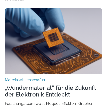
optoelektronischen Geräten ermöglichen, geleitet von
Vanderbilt und dem Fritz-Haber-Institut. Neue
Forschung, die erfolgreich leistungsstarkes,
langwelliges Licht auf die Nanoskala komprimiert,
könnte Fortschritte in der Terahertz-Optik und bei
optoelektronischen Geräten ermöglichen, geleitet von
Vanderbilt und dem Fritz-Haber-Institut Josh Caldwell,
Professor für Maschinenbau und Direktor des
interdisziplinären Graduiertenprogramms für
Materialwissenschaften an der Vanderbilt University,
und Alexander Paarmann vom Fritz-Haber-Institut
leiteten ein internationales Forschungsprojekt, das…
Materialwissenschaften
„Wundermaterial“ für die Zukunft
der Elektronik Entdeckt
Forschungsteam weist Floquet-Effekte in Graphen