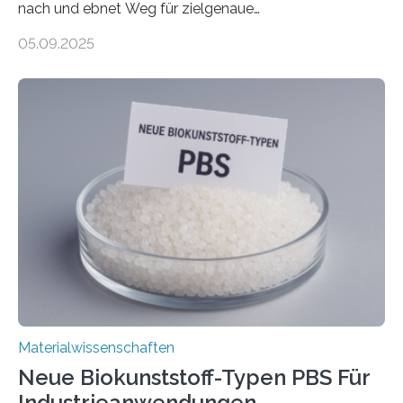
nach und ebnet Weg für zielgenaue
AnwendungGraphen ist ein außergewöhnliches Material
05.09.2025
– nur eine Atomlage dick, aber extrem leitfähig und
stabil. Es kommt deshalb in vielen Bereichen zum
Einsatz, etwa in flexiblen Displays, hochempfindlichen
Sensoren, leistungsstarken Batterien und effizienten
Solarzellen. Eine neue Studie hebt das Potenzial nun
noch auf ein neues Level: Zum ersten Mal haben
Forschende an der Universität Göttingen gemeinsam
mit Kollegen aus Braunschweig, Bremen und der
Schweiz direkt beobachtet, wie in Graphen…
Materialwissenschaften
Neue Biokunststoff-Typen PBS Für
Industrieanwendungen