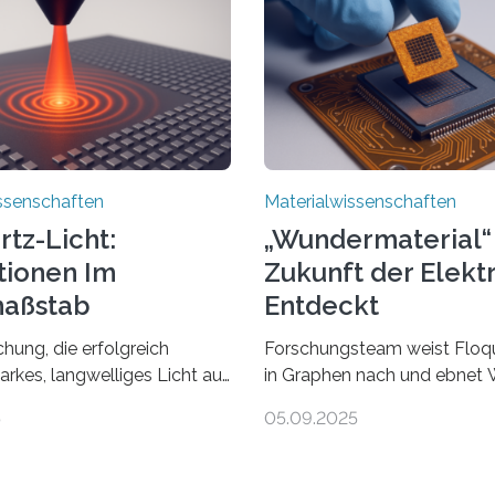
ssenschaften
Materialwissenschaften
rtz-Licht:
„Wundermaterial“ 
tionen Im
Zukunft der Elekt
aßstab
Entdeckt
cken
hung, die erfolgreich
Forschungsteam weist Floqu
arkes, langwelliges Licht auf
in Graphen nach und ebnet 
ala komprimiert, könnte
zielgenaue AnwendungGraph
5
05.09.2025
e in der Terahertz-Optik und
außergewöhnliches Material 
ektronischen Geräten
Atomlage dick, aber extrem l
n, geleitet von Vanderbilt
und stabil. Es kommt deshalb