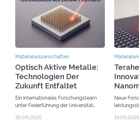
Materialwissenschaften
Materialwi
Optisch Aktive Metalle:
Terahe
Technologien Der
Innova
Zukunft Entfaltet
Nanom
Entde
Ein internationales Forschungsteam
Neue Forsc
unter Federführung der Universität
leistungsst
Bayreuth hat ein Metall entdeckt, das
die Nanosk
30.09.2025
18.09.202
elektrische Leitfähigkeit mit innerer
Fortschritt
Polarität kombiniert. Dadurch ist es in
bei optoel
der Lage, eine sogenannte zweite
ermögliche