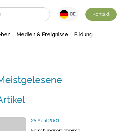
 Leben
Medien & Ereignisse
Interdisziplinäre Forschung
Veranstaltungsnachrichten
n Chemie
Gesellschaftswissenschaften
Kontakt
DE
eben
Medien & Ereignisse
Bildung
Meistgelesene
Artikel
25 April 2001
Forschungsergebnisse