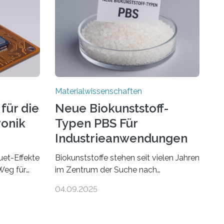
Materialwissenschaften
für die
Neue Biokunststoff-
ronik
Typen PBS Für
Industrieanwendungen
et-Effekte
Biokunststoffe stehen seit vielen Jahren
Weg für
im Zentrum der Suche nach
en ist ein
umweltfreundlichen Alternativen zu
04.09.2025
– nur eine
konventionellen Kunststoffen. Sie
eitfähig
können den Bedarf an fossilen
 in vielen
Rohstoffen reduzieren, schonen