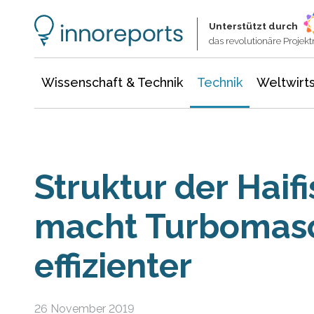
Wissenschaft & Technik
Informationstechnologie
Energie & Elektrotechnik
Unterstützt durch
das revolutionäre Proje
Wissenschaft & Technik
Technik
Weltwirts
Struktur der Haif
macht Turbomas
effizienter
26 November 2019