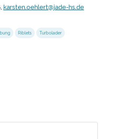
6,
karsten.oehlert@jade-hs.de
ibung
Riblets
Turbolader