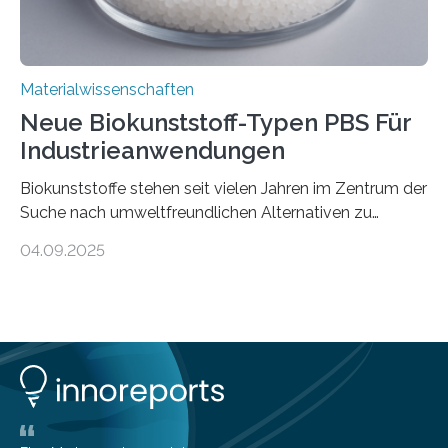
Materialwissenschaften
Neue Biokunststoff-Typen PBS Für
Industrieanwendungen
Biokunststoffe stehen seit vielen Jahren im Zentrum der
Suche nach umweltfreundlichen Alternativen zu
konventionellen Kunststoffen. Sie können den Bedarf
04.09.2025
an fossilen Rohstoffen reduzieren, schonen Ressourcen
und tragen dazu bei, den CO₂-Ausstoß zu senken. Für
industrielle Anwendungen sollten sie jedoch nicht nur
nachhaltig sein, sondern sich auch gut verarbeiten
lassen. Genau daran arbeitet das Fraunhofer-Institut für
Angewandte Polymerforschung IAP im Potsdam
Science Park und stellt seine Entwicklungen im Bereich
biobasierter und bioabbaubarer Kunststoffe auf der K