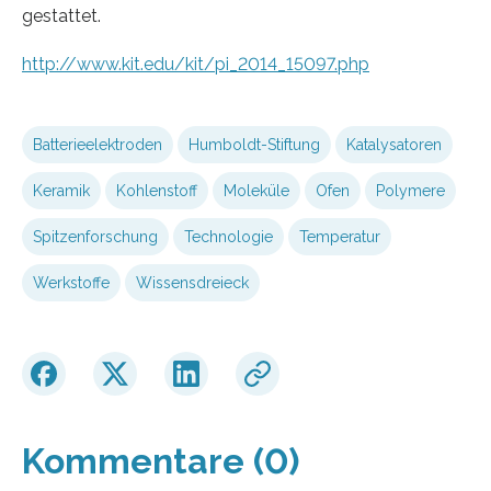
gestattet.
http://www.kit.edu/kit/pi_2014_15097.php
Batterieelektroden
Humboldt-Stiftung
Katalysatoren
Keramik
Kohlenstoff
Moleküle
Ofen
Polymere
Spitzenforschung
Technologie
Temperatur
Werkstoffe
Wissensdreieck
Kommentare (0)