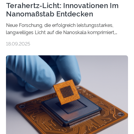
Terahertz-Licht: Innovationen Im
Nanomaßstab Entdecken
Neue Forschung, die erfolgreich leistungsstarkes,
langwelliges Licht auf die Nanoskala komprimiert,
könnte Fortschritte in der Terahertz-Optik und bei
18.09.2025
optoelektronischen Geräten ermöglichen, geleitet von
Vanderbilt und dem Fritz-Haber-Institut. Neue
Forschung, die erfolgreich leistungsstarkes,
langwelliges Licht auf die Nanoskala komprimiert,
könnte Fortschritte in der Terahertz-Optik und bei
optoelektronischen Geräten ermöglichen, geleitet von
Vanderbilt und dem Fritz-Haber-Institut Josh Caldwell,
Professor für Maschinenbau und Direktor des
interdisziplinären Graduiertenprogramms für
Materialwissenschaften an der Vanderbilt University,
und Alexander Paarmann vom Fritz-Haber-Institut
leiteten ein internationales Forschungsprojekt, das…