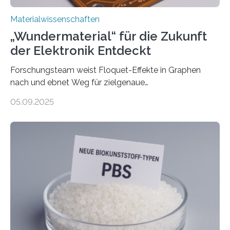
Materialwissenschaften
„Wundermaterial“ für die Zukunft
der Elektronik Entdeckt
Forschungsteam weist Floquet-Effekte in Graphen
nach und ebnet Weg für zielgenaue
AnwendungGraphen ist ein außergewöhnliches Material
05.09.2025
– nur eine Atomlage dick, aber extrem leitfähig und
stabil. Es kommt deshalb in vielen Bereichen zum
Einsatz, etwa in flexiblen Displays, hochempfindlichen
Sensoren, leistungsstarken Batterien und effizienten
Solarzellen. Eine neue Studie hebt das Potenzial nun
noch auf ein neues Level: Zum ersten Mal haben
Forschende an der Universität Göttingen gemeinsam
mit Kollegen aus Braunschweig, Bremen und der
Schweiz direkt beobachtet, wie in Graphen…