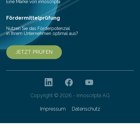
Messe 2025 vor, der internationalen…
Eine Marke von innoscripta
Fördermittelprüfung
Nutzen Sie das Förderpotenzial
in Ihrem Unternehmen optimal aus?
JETZT PRÜFEN
Copyright © 2026 - innoscripta AG
Impressum
Datenschutz