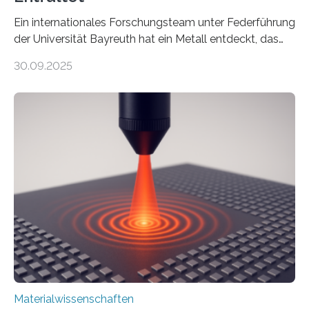
Ein internationales Forschungsteam unter Federführung
der Universität Bayreuth hat ein Metall entdeckt, das
elektrische Leitfähigkeit mit innerer Polarität kombiniert.
30.09.2025
Dadurch ist es in der Lage, eine sogenannte zweite
harmonische Generation zu erzeugen – ein optischer
Effekt, der normalerweise ausschließlich bei
Nichtmetallen vorkommt und insbesondere für
Sensorik und Elektrotechnik von Interesse ist. Über ihre
Erkenntnisse berichten die Forschenden im Journal of
the American Chemical Society. —What for?
Materialien, die gleichzeitig Strom leiten und Licht
beeinflussen können, sind für viele moderne
Technologien…
Materialwissenschaften