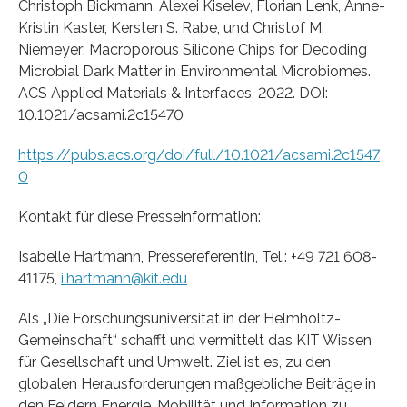
Christoph Bickmann, Alexei Kiselev, Florian Lenk, Anne-
Kristin Kaster, Kersten S. Rabe, und Christof M.
Niemeyer: Macroporous Silicone Chips for Decoding
Microbial Dark Matter in Environmental Microbiomes.
ACS Applied Materials & Interfaces, 2022. DOI:
10.1021/acsami.2c15470
https://pubs.acs.org/doi/full/10.1021/acsami.2c1547
0
Kontakt für diese Presseinformation:
Isabelle Hartmann, Pressereferentin, Tel.: +49 721 608-
41175,
i.hartmann@kit.edu
Als „Die Forschungsuniversität in der Helmholtz-
Gemeinschaft“ schafft und vermittelt das KIT Wissen
für Gesellschaft und Umwelt. Ziel ist es, zu den
globalen Herausforderungen maßgebliche Beiträge in
den Feldern Energie, Mobilität und Information zu