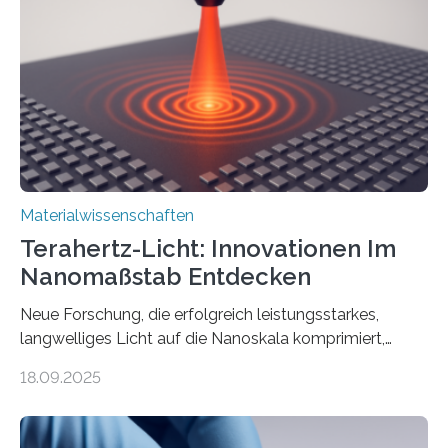
Erkenntnisse berichten die Forschenden im Journal of
the American Chemical Society. —What for?
Materialien, die gleichzeitig Strom leiten und Licht
beeinflussen können, sind für viele moderne
Technologien…
Materialwissenschaften
Terahertz-Licht: Innovationen Im
Nanomaßstab Entdecken
Neue Forschung, die erfolgreich leistungsstarkes,
langwelliges Licht auf die Nanoskala komprimiert,
könnte Fortschritte in der Terahertz-Optik und bei
18.09.2025
optoelektronischen Geräten ermöglichen, geleitet von
Vanderbilt und dem Fritz-Haber-Institut. Neue
Forschung, die erfolgreich leistungsstarkes,