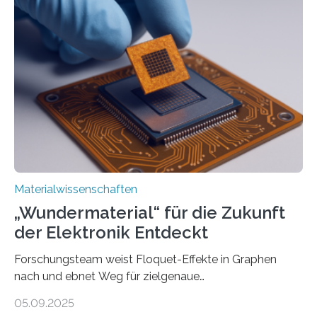
langwelliges Licht auf die Nanoskala komprimiert,
könnte Fortschritte in der Terahertz-Optik und bei
optoelektronischen Geräten ermöglichen, geleitet von
Vanderbilt und dem Fritz-Haber-Institut Josh Caldwell,
Professor für Maschinenbau und Direktor des
interdisziplinären Graduiertenprogramms für
Materialwissenschaften an der Vanderbilt University,
und Alexander Paarmann vom Fritz-Haber-Institut
leiteten ein internationales Forschungsprojekt, das…
Materialwissenschaften
„Wundermaterial“ für die Zukunft
der Elektronik Entdeckt
Forschungsteam weist Floquet-Effekte in Graphen
nach und ebnet Weg für zielgenaue
AnwendungGraphen ist ein außergewöhnliches Material
05.09.2025
– nur eine Atomlage dick, aber extrem leitfähig und