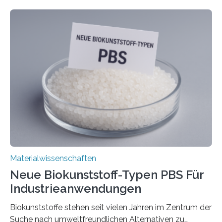
stabil. Es kommt deshalb in vielen Bereichen zum
Einsatz, etwa in flexiblen Displays, hochempfindlichen
Sensoren, leistungsstarken Batterien und effizienten
Solarzellen. Eine neue Studie hebt das Potenzial nun
noch auf ein neues Level: Zum ersten Mal haben
Forschende an der Universität Göttingen gemeinsam
mit Kollegen aus Braunschweig, Bremen und der
Schweiz direkt beobachtet, wie in Graphen…
Materialwissenschaften
Neue Biokunststoff-Typen PBS Für
Industrieanwendungen
Biokunststoffe stehen seit vielen Jahren im Zentrum der
Suche nach umweltfreundlichen Alternativen zu