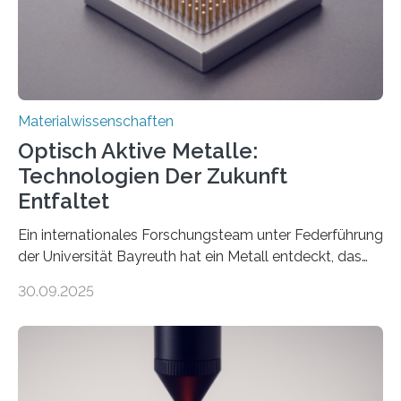
Materialwissenschaften
Optisch Aktive Metalle:
Technologien Der Zukunft
Entfaltet
Ein internationales Forschungsteam unter Federführung
der Universität Bayreuth hat ein Metall entdeckt, das
elektrische Leitfähigkeit mit innerer Polarität kombiniert.
30.09.2025
Dadurch ist es in der Lage, eine sogenannte zweite
harmonische Generation zu erzeugen – ein optischer
Effekt, der normalerweise ausschließlich bei
Nichtmetallen vorkommt und insbesondere für
Sensorik und Elektrotechnik von Interesse ist. Über ihre