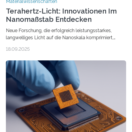
Materialwissenschaften
Terahertz-Licht: Innovationen Im
Nanomaßstab Entdecken
Neue Forschung, die erfolgreich leistungsstarkes,
langwelliges Licht auf die Nanoskala komprimiert,
könnte Fortschritte in der Terahertz-Optik und bei
18.09.2025
optoelektronischen Geräten ermöglichen, geleitet von
Vanderbilt und dem Fritz-Haber-Institut. Neue
Forschung, die erfolgreich leistungsstarkes,
langwelliges Licht auf die Nanoskala komprimiert,
könnte Fortschritte in der Terahertz-Optik und bei
optoelektronischen Geräten ermöglichen, geleitet von
Vanderbilt und dem Fritz-Haber-Institut Josh Caldwell,
Professor für Maschinenbau und Direktor des
interdisziplinären Graduiertenprogramms für
Materialwissenschaften an der Vanderbilt University,
und Alexander Paarmann vom Fritz-Haber-Institut
leiteten ein internationales Forschungsprojekt, das…