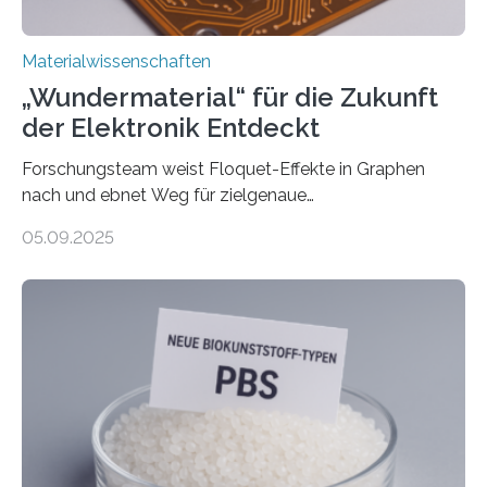
Materialwissenschaften
„Wundermaterial“ für die Zukunft
der Elektronik Entdeckt
Forschungsteam weist Floquet-Effekte in Graphen
nach und ebnet Weg für zielgenaue
AnwendungGraphen ist ein außergewöhnliches Material
05.09.2025
– nur eine Atomlage dick, aber extrem leitfähig und
stabil. Es kommt deshalb in vielen Bereichen zum
Einsatz, etwa in flexiblen Displays, hochempfindlichen
Sensoren, leistungsstarken Batterien und effizienten
Solarzellen. Eine neue Studie hebt das Potenzial nun
noch auf ein neues Level: Zum ersten Mal haben
Forschende an der Universität Göttingen gemeinsam
mit Kollegen aus Braunschweig, Bremen und der
Schweiz direkt beobachtet, wie in Graphen…