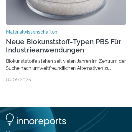
Materialwissenschaften
Neue Biokunststoff-Typen PBS Für
Industrieanwendungen
Biokunststoffe stehen seit vielen Jahren im Zentrum der
Suche nach umweltfreundlichen Alternativen zu
konventionellen Kunststoffen. Sie können den Bedarf
04.09.2025
an fossilen Rohstoffen reduzieren, schonen Ressourcen
und tragen dazu bei, den CO₂-Ausstoß zu senken. Für
industrielle Anwendungen sollten sie jedoch nicht nur
nachhaltig sein, sondern sich auch gut verarbeiten
lassen. Genau daran arbeitet das Fraunhofer-Institut für
Angewandte Polymerforschung IAP im Potsdam
Science Park und stellt seine Entwicklungen im Bereich
biobasierter und bioabbaubarer Kunststoffe auf der K