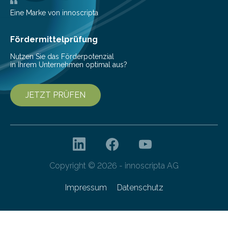
Messe 2025 vor, der internationalen…
Eine Marke von innoscripta
Fördermittelprüfung
Nutzen Sie das Förderpotenzial
in Ihrem Unternehmen optimal aus?
JETZT PRÜFEN
Copyright © 2026 - innoscripta AG
Impressum
Datenschutz