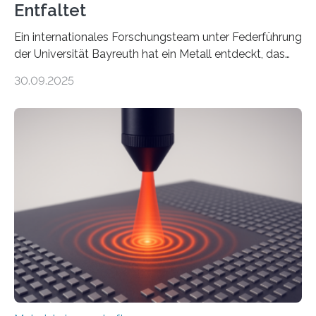
Entfaltet
Ein internationales Forschungsteam unter Federführung
der Universität Bayreuth hat ein Metall entdeckt, das
elektrische Leitfähigkeit mit innerer Polarität kombiniert.
30.09.2025
Dadurch ist es in der Lage, eine sogenannte zweite
harmonische Generation zu erzeugen – ein optischer
Effekt, der normalerweise ausschließlich bei
Nichtmetallen vorkommt und insbesondere für
Sensorik und Elektrotechnik von Interesse ist. Über ihre
Erkenntnisse berichten die Forschenden im Journal of
the American Chemical Society. —What for?
Materialien, die gleichzeitig Strom leiten und Licht
beeinflussen können, sind für viele moderne
Technologien…