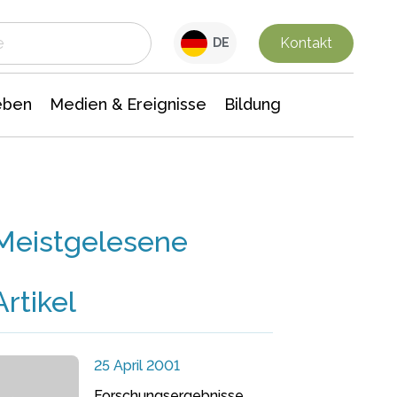
 Leben
Medien & Ereignisse
Interdisziplinäre Forschung
Veranstaltungsnachrichten
n Chemie
Gesellschaftswissenschaften
Kontakt
DE
eben
Medien & Ereignisse
Bildung
Meistgelesene
Artikel
25 April 2001
Forschungsergebnisse