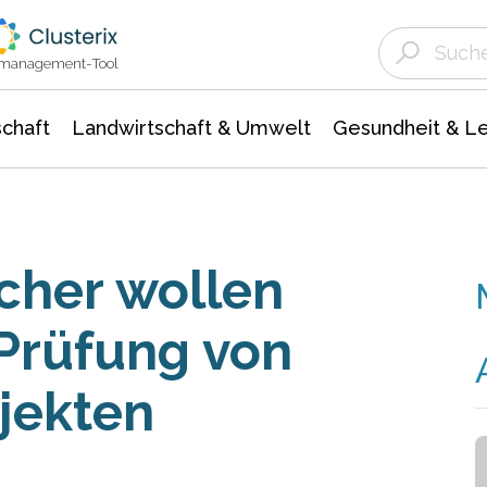
Landwirtschaft & Umwelt
Gesundheit &
Agrar- Forstwissenschaften
Unternehmensmeldungen
Biowissenschafte
Ökologie Umwelt- Naturschutz
ktmanagement-Tool
chaft
Landwirtschaft & Umwelt
Gesundheit & L
cher wollen
 Prüfung von
jekten