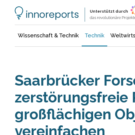
Wissenschaft & Technik
Informationstechnologie
Energie & Elektrotechnik
Unterstützt durch
das revolutionäre Proje
Wissenschaft & Technik
Technik
Weltwirts
Saarbrücker Fors
zerstörungsfreie
großflächigen Ob
vereinfachen