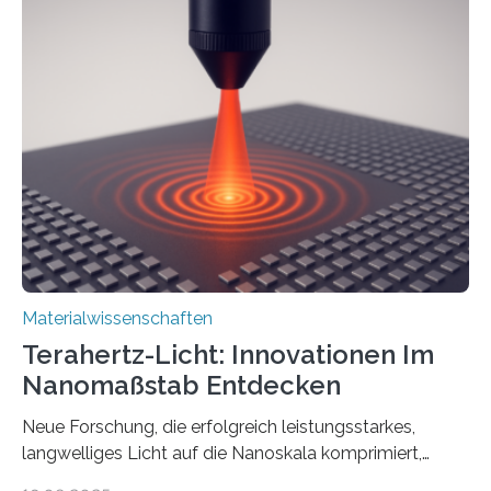
Effekt, der normalerweise ausschließlich bei
Nichtmetallen vorkommt und insbesondere für
Sensorik und Elektrotechnik von Interesse ist. Über ihre
Erkenntnisse berichten die Forschenden im Journal of
the American Chemical Society. —What for?
Materialien, die gleichzeitig Strom leiten und Licht
beeinflussen können, sind für viele moderne
Technologien…
Materialwissenschaften
Terahertz-Licht: Innovationen Im
Nanomaßstab Entdecken
Neue Forschung, die erfolgreich leistungsstarkes,
langwelliges Licht auf die Nanoskala komprimiert,
könnte Fortschritte in der Terahertz-Optik und bei