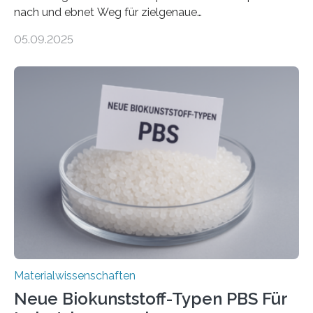
nach und ebnet Weg für zielgenaue
AnwendungGraphen ist ein außergewöhnliches Material
05.09.2025
– nur eine Atomlage dick, aber extrem leitfähig und
stabil. Es kommt deshalb in vielen Bereichen zum
Einsatz, etwa in flexiblen Displays, hochempfindlichen
Sensoren, leistungsstarken Batterien und effizienten
Solarzellen. Eine neue Studie hebt das Potenzial nun
noch auf ein neues Level: Zum ersten Mal haben
Forschende an der Universität Göttingen gemeinsam
mit Kollegen aus Braunschweig, Bremen und der
Schweiz direkt beobachtet, wie in Graphen…
Materialwissenschaften
Neue Biokunststoff-Typen PBS Für