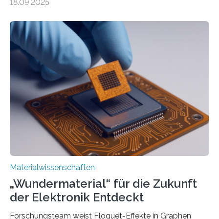
18.09.2025
optoelektronischen Geräten ermöglichen, geleitet von
Vanderbilt und dem Fritz-Haber-Institut. Neue
Forschung, die erfolgreich leistungsstarkes,
langwelliges Licht auf die Nanoskala komprimiert,
könnte Fortschritte in der Terahertz-Optik und bei
optoelektronischen Geräten ermöglichen, geleitet von
Vanderbilt und dem Fritz-Haber-Institut Josh Caldwell,
Professor für Maschinenbau und Direktor des
interdisziplinären Graduiertenprogramms für
Materialwissenschaften an der Vanderbilt University,
und Alexander Paarmann vom Fritz-Haber-Institut
leiteten ein internationales Forschungsprojekt, das…
Materialwissenschaften
„Wundermaterial“ für die Zukunft
der Elektronik Entdeckt
Forschungsteam weist Floquet-Effekte in Graphen