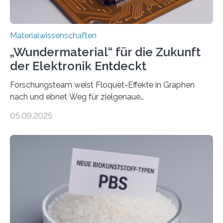
leiteten ein internationales Forschungsprojekt, das…
Materialwissenschaften
„Wundermaterial“ für die Zukunft
der Elektronik Entdeckt
Forschungsteam weist Floquet-Effekte in Graphen
nach und ebnet Weg für zielgenaue
AnwendungGraphen ist ein außergewöhnliches Material
05.09.2025
– nur eine Atomlage dick, aber extrem leitfähig und
stabil. Es kommt deshalb in vielen Bereichen zum
Einsatz, etwa in flexiblen Displays, hochempfindlichen
Sensoren, leistungsstarken Batterien und effizienten
Solarzellen. Eine neue Studie hebt das Potenzial nun
noch auf ein neues Level: Zum ersten Mal haben
Forschende an der Universität Göttingen gemeinsam
mit Kollegen aus Braunschweig, Bremen und der
Schweiz direkt beobachtet, wie in Graphen…