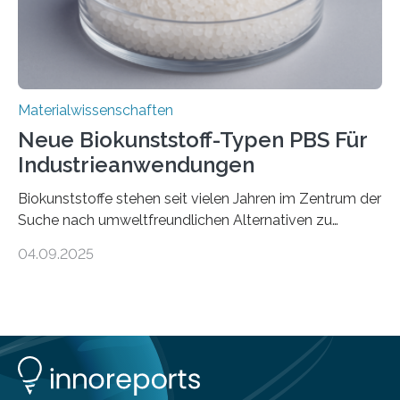
Materialwissenschaften
Neue Biokunststoff-Typen PBS Für
Industrieanwendungen
Biokunststoffe stehen seit vielen Jahren im Zentrum der
Suche nach umweltfreundlichen Alternativen zu
konventionellen Kunststoffen. Sie können den Bedarf
04.09.2025
an fossilen Rohstoffen reduzieren, schonen Ressourcen
und tragen dazu bei, den CO₂-Ausstoß zu senken. Für
industrielle Anwendungen sollten sie jedoch nicht nur
nachhaltig sein, sondern sich auch gut verarbeiten
lassen. Genau daran arbeitet das Fraunhofer-Institut für
Angewandte Polymerforschung IAP im Potsdam
Science Park und stellt seine Entwicklungen im Bereich