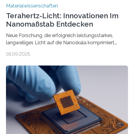
Materialwissenschaften
Terahertz-Licht: Innovationen Im
Nanomaßstab Entdecken
Neue Forschung, die erfolgreich leistungsstarkes,
langwelliges Licht auf die Nanoskala komprimiert,
könnte Fortschritte in der Terahertz-Optik und bei
18.09.2025
optoelektronischen Geräten ermöglichen, geleitet von
Vanderbilt und dem Fritz-Haber-Institut. Neue
Forschung, die erfolgreich leistungsstarkes,
langwelliges Licht auf die Nanoskala komprimiert,
könnte Fortschritte in der Terahertz-Optik und bei
optoelektronischen Geräten ermöglichen, geleitet von
Vanderbilt und dem Fritz-Haber-Institut Josh Caldwell,
Professor für Maschinenbau und Direktor des
interdisziplinären Graduiertenprogramms für
Materialwissenschaften an der Vanderbilt University,
und Alexander Paarmann vom Fritz-Haber-Institut