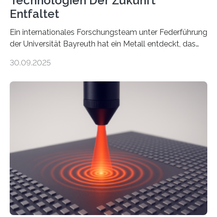
Technologien Der Zukunft
Entfaltet
Ein internationales Forschungsteam unter Federführung
der Universität Bayreuth hat ein Metall entdeckt, das
elektrische Leitfähigkeit mit innerer Polarität kombiniert.
30.09.2025
Dadurch ist es in der Lage, eine sogenannte zweite
harmonische Generation zu erzeugen – ein optischer
Effekt, der normalerweise ausschließlich bei
Nichtmetallen vorkommt und insbesondere für
Sensorik und Elektrotechnik von Interesse ist. Über ihre
Erkenntnisse berichten die Forschenden im Journal of
the American Chemical Society. —What for?
Materialien, die gleichzeitig Strom leiten und Licht
beeinflussen können, sind für viele moderne
Technologien…