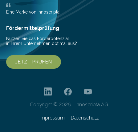
biobasierter und bioabbaubarer Kunststoffe auf der K
Messe 2025 vor, der internationalen…
Eine Marke von innoscripta
Fördermittelprüfung
Nutzen Sie das Förderpotenzial
in Ihrem Unternehmen optimal aus?
JETZT PRÜFEN
Copyright © 2026 - innoscripta AG
Impressum
Datenschutz