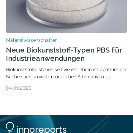
Materialwissenschaften
Neue Biokunststoff-Typen PBS Für
Industrieanwendungen
Biokunststoffe stehen seit vielen Jahren im Zentrum der
Suche nach umweltfreundlichen Alternativen zu
konventionellen Kunststoffen. Sie können den Bedarf
04.09.2025
an fossilen Rohstoffen reduzieren, schonen Ressourcen
und tragen dazu bei, den CO₂-Ausstoß zu senken. Für
industrielle Anwendungen sollten sie jedoch nicht nur
nachhaltig sein, sondern sich auch gut verarbeiten
lassen. Genau daran arbeitet das Fraunhofer-Institut für
Angewandte Polymerforschung IAP im Potsdam