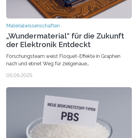
leiteten ein internationales Forschungsprojekt, das…
Materialwissenschaften
„Wundermaterial“ für die Zukunft
der Elektronik Entdeckt
Forschungsteam weist Floquet-Effekte in Graphen
nach und ebnet Weg für zielgenaue
AnwendungGraphen ist ein außergewöhnliches Material
05.09.2025
– nur eine Atomlage dick, aber extrem leitfähig und
stabil. Es kommt deshalb in vielen Bereichen zum
Einsatz, etwa in flexiblen Displays, hochempfindlichen
Sensoren, leistungsstarken Batterien und effizienten
Solarzellen. Eine neue Studie hebt das Potenzial nun
noch auf ein neues Level: Zum ersten Mal haben
Forschende an der Universität Göttingen gemeinsam
mit Kollegen aus Braunschweig, Bremen und der
Schweiz direkt beobachtet, wie in Graphen…