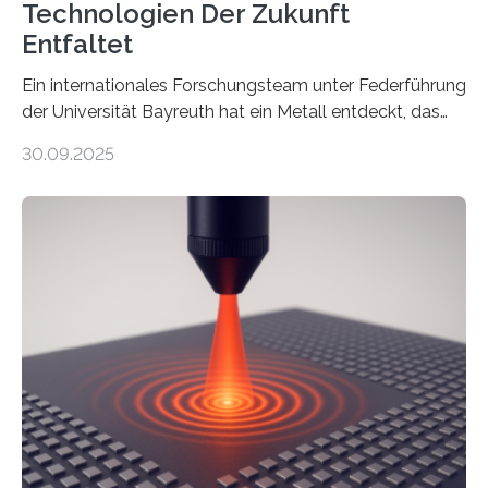
Technologien Der Zukunft
Entfaltet
Ein internationales Forschungsteam unter Federführung
der Universität Bayreuth hat ein Metall entdeckt, das
elektrische Leitfähigkeit mit innerer Polarität kombiniert.
30.09.2025
Dadurch ist es in der Lage, eine sogenannte zweite
harmonische Generation zu erzeugen – ein optischer
Effekt, der normalerweise ausschließlich bei
Nichtmetallen vorkommt und insbesondere für
Sensorik und Elektrotechnik von Interesse ist. Über ihre
Erkenntnisse berichten die Forschenden im Journal of
the American Chemical Society. —What for?
Materialien, die gleichzeitig Strom leiten und Licht
beeinflussen können, sind für viele moderne
Technologien…