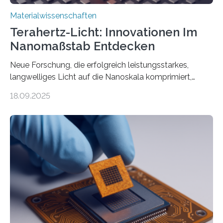
Materialwissenschaften
Terahertz-Licht: Innovationen Im
Nanomaßstab Entdecken
Neue Forschung, die erfolgreich leistungsstarkes,
langwelliges Licht auf die Nanoskala komprimiert,
könnte Fortschritte in der Terahertz-Optik und bei
18.09.2025
optoelektronischen Geräten ermöglichen, geleitet von
Vanderbilt und dem Fritz-Haber-Institut. Neue
Forschung, die erfolgreich leistungsstarkes,
langwelliges Licht auf die Nanoskala komprimiert,
könnte Fortschritte in der Terahertz-Optik und bei
optoelektronischen Geräten ermöglichen, geleitet von
Vanderbilt und dem Fritz-Haber-Institut Josh Caldwell,
Professor für Maschinenbau und Direktor des
interdisziplinären Graduiertenprogramms für
Materialwissenschaften an der Vanderbilt University,
und Alexander Paarmann vom Fritz-Haber-Institut