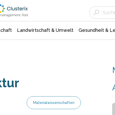
Landwirtschaft & Umwelt
Gesundheit &
Agrar- Forstwissenschaften
Unternehmensmeldungen
Biowissenschafte
Ökologie Umwelt- Naturschutz
ktmanagement-Tool
chaft
Landwirtschaft & Umwelt
Gesundheit & L
tur
Materialwissenschaften