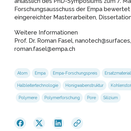
anlässlich des PhD-Symposiums zum 7. Mal
Forschungsausschuss der Empa bewertet d
eingereichter Masterarbeiten, Dissertatio
Weitere Informationen
Prof. Dr. Roman Fasel, nanotech@surfaces, 
roman.fasel@empa.ch
Atom
Empa
Empa-Forschungspreis
Ersatzmaterial
Halbleitertechnologie
Honigwabenstruktur
Kohlenstof
Polymere
Polymerforschung
Pore
Silizium