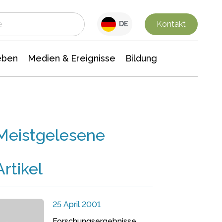
 Leben
Medien & Ereignisse
Interdisziplinäre Forschung
Veranstaltungsnachrichten
n Chemie
Gesellschaftswissenschaften
Kontakt
DE
eben
Medien & Ereignisse
Bildung
Meistgelesene
Artikel
25 April 2001
Forschungsergebnisse