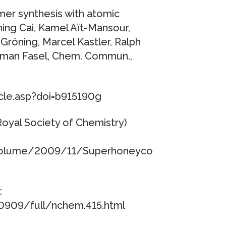
er synthesis with atomic
nming Cai, Kamel Aït-Mansour,
 Gröning, Marcel Kastler, Ralph
Roman Fasel, Chem. Commun.,
cle.asp?doi=b915190g
Royal Society of Chemistry)
Volume/2009/11/Superhoneyco
:
909/full/nchem.415.html