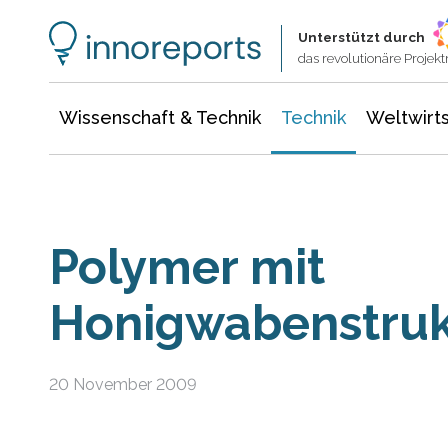
Wissenschaft & Technik
Informationstechnologie
Energie & Elektrotechnik
Unterstützt durch
das revolutionäre Proje
Wissenschaft & Technik
Technik
Weltwirts
Polymer mit
Honigwabenstruk
20 November 2009