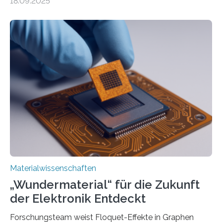
18.09.2025
optoelektronischen Geräten ermöglichen, geleitet von
Vanderbilt und dem Fritz-Haber-Institut. Neue
Forschung, die erfolgreich leistungsstarkes,
langwelliges Licht auf die Nanoskala komprimiert,
könnte Fortschritte in der Terahertz-Optik und bei
optoelektronischen Geräten ermöglichen, geleitet von
Vanderbilt und dem Fritz-Haber-Institut Josh Caldwell,
Professor für Maschinenbau und Direktor des
interdisziplinären Graduiertenprogramms für
Materialwissenschaften an der Vanderbilt University,
und Alexander Paarmann vom Fritz-Haber-Institut
leiteten ein internationales Forschungsprojekt, das…
Materialwissenschaften
„Wundermaterial“ für die Zukunft
der Elektronik Entdeckt
Forschungsteam weist Floquet-Effekte in Graphen