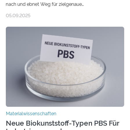
nach und ebnet Weg für zielgenaue
AnwendungGraphen ist ein außergewöhnliches Material
05.09.2025
– nur eine Atomlage dick, aber extrem leitfähig und
stabil. Es kommt deshalb in vielen Bereichen zum
Einsatz, etwa in flexiblen Displays, hochempfindlichen
Sensoren, leistungsstarken Batterien und effizienten
Solarzellen. Eine neue Studie hebt das Potenzial nun
noch auf ein neues Level: Zum ersten Mal haben
Forschende an der Universität Göttingen gemeinsam
mit Kollegen aus Braunschweig, Bremen und der
Schweiz direkt beobachtet, wie in Graphen…
Materialwissenschaften
Neue Biokunststoff-Typen PBS Für