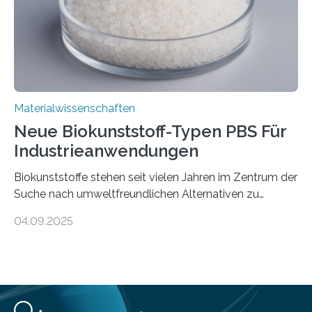
Schweiz direkt beobachtet, wie in Graphen…
Materialwissenschaften
Neue Biokunststoff-Typen PBS Für
Industrieanwendungen
Biokunststoffe stehen seit vielen Jahren im Zentrum der
Suche nach umweltfreundlichen Alternativen zu
konventionellen Kunststoffen. Sie können den Bedarf
04.09.2025
an fossilen Rohstoffen reduzieren, schonen Ressourcen
und tragen dazu bei, den CO₂-Ausstoß zu senken. Für
industrielle Anwendungen sollten sie jedoch nicht nur
nachhaltig sein, sondern sich auch gut verarbeiten
lassen. Genau daran arbeitet das Fraunhofer-Institut für
Angewandte Polymerforschung IAP im Potsdam