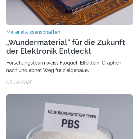
und Alexander Paarmann vom Fritz-Haber-Institut
leiteten ein internationales Forschungsprojekt, das…
Materialwissenschaften
„Wundermaterial“ für die Zukunft
der Elektronik Entdeckt
Forschungsteam weist Floquet-Effekte in Graphen
nach und ebnet Weg für zielgenaue
AnwendungGraphen ist ein außergewöhnliches Material
05.09.2025
– nur eine Atomlage dick, aber extrem leitfähig und
stabil. Es kommt deshalb in vielen Bereichen zum
Einsatz, etwa in flexiblen Displays, hochempfindlichen
Sensoren, leistungsstarken Batterien und effizienten
Solarzellen. Eine neue Studie hebt das Potenzial nun
noch auf ein neues Level: Zum ersten Mal haben
Forschende an der Universität Göttingen gemeinsam
mit Kollegen aus Braunschweig, Bremen und der