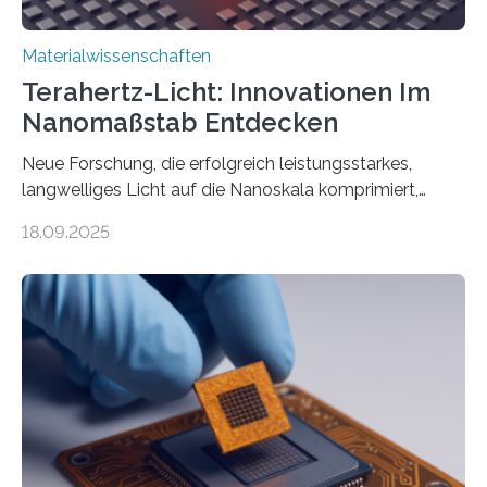
Materialwissenschaften
Terahertz-Licht: Innovationen Im
Nanomaßstab Entdecken
Neue Forschung, die erfolgreich leistungsstarkes,
langwelliges Licht auf die Nanoskala komprimiert,
könnte Fortschritte in der Terahertz-Optik und bei
18.09.2025
optoelektronischen Geräten ermöglichen, geleitet von
Vanderbilt und dem Fritz-Haber-Institut. Neue
Forschung, die erfolgreich leistungsstarkes,
langwelliges Licht auf die Nanoskala komprimiert,
könnte Fortschritte in der Terahertz-Optik und bei
optoelektronischen Geräten ermöglichen, geleitet von
Vanderbilt und dem Fritz-Haber-Institut Josh Caldwell,
Professor für Maschinenbau und Direktor des
interdisziplinären Graduiertenprogramms für
Materialwissenschaften an der Vanderbilt University,