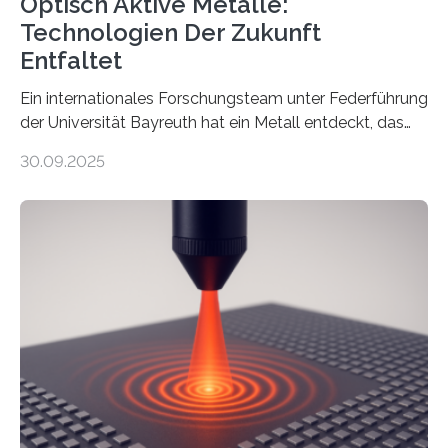
Optisch Aktive Metalle:
Technologien Der Zukunft
Entfaltet
Ein internationales Forschungsteam unter Federführung
der Universität Bayreuth hat ein Metall entdeckt, das
elektrische Leitfähigkeit mit innerer Polarität kombiniert.
30.09.2025
Dadurch ist es in der Lage, eine sogenannte zweite
harmonische Generation zu erzeugen – ein optischer
Effekt, der normalerweise ausschließlich bei
Nichtmetallen vorkommt und insbesondere für
Sensorik und Elektrotechnik von Interesse ist. Über ihre
Erkenntnisse berichten die Forschenden im Journal of
the American Chemical Society. —What for?
Materialien, die gleichzeitig Strom leiten und Licht
beeinflussen können, sind für viele moderne
Technologien…