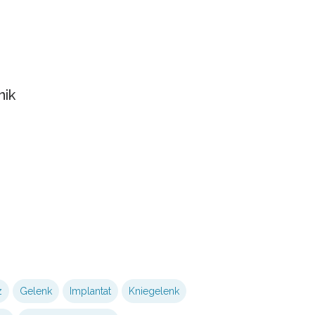
nik
z
Gelenk
Implantat
Kniegelenk