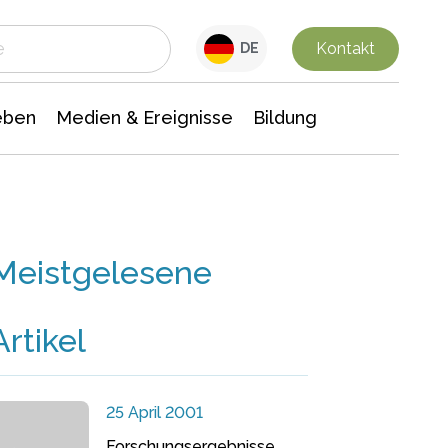
 Leben
Medien & Ereignisse
Interdisziplinäre Forschung
Veranstaltungsnachrichten
n Chemie
Gesellschaftswissenschaften
Kontakt
DE
eben
Medien & Ereignisse
Bildung
Meistgelesene
Artikel
25 April 2001
Forschungsergebnisse