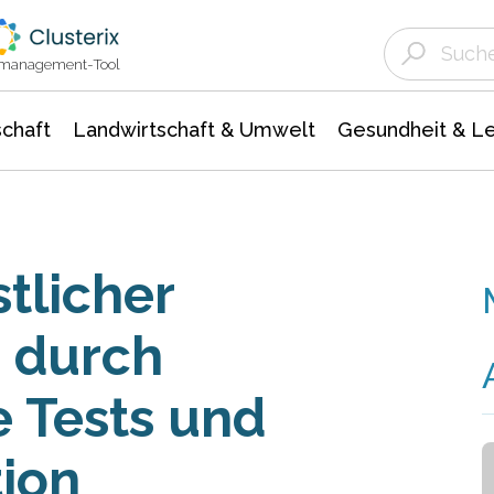
Landwirtschaft & Umwelt
Gesundheit &
Agrar- Forstwissenschaften
Unternehmensmeldungen
Biowissenschafte
Ökologie Umwelt- Naturschutz
ktmanagement-Tool
chaft
Landwirtschaft & Umwelt
Gesundheit & L
tlicher
 durch
e Tests und
ion