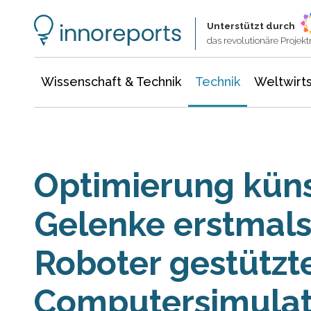
Wissenschaft & Technik
Informationstechnologie
Energie & Elektrotechnik
Unterstützt durch
das revolutionäre Proje
Wissenschaft & Technik
Technik
Weltwirts
Optimierung küns
Gelenke erstmals
Roboter gestützt
Computersimulat