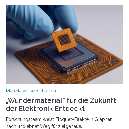
Vanderbilt und dem Fritz-Haber-Institut. Neue
Forschung, die erfolgreich leistungsstarkes,
langwelliges Licht auf die Nanoskala komprimiert,
könnte Fortschritte in der Terahertz-Optik und bei
optoelektronischen Geräten ermöglichen, geleitet von
Vanderbilt und dem Fritz-Haber-Institut Josh Caldwell,
Professor für Maschinenbau und Direktor des
interdisziplinären Graduiertenprogramms für
Materialwissenschaften an der Vanderbilt University,
und Alexander Paarmann vom Fritz-Haber-Institut
leiteten ein internationales Forschungsprojekt, das…
Materialwissenschaften
„Wundermaterial“ für die Zukunft
der Elektronik Entdeckt
Forschungsteam weist Floquet-Effekte in Graphen
nach und ebnet Weg für zielgenaue