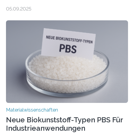
AnwendungGraphen ist ein außergewöhnliches Material
05.09.2025
– nur eine Atomlage dick, aber extrem leitfähig und
stabil. Es kommt deshalb in vielen Bereichen zum
Einsatz, etwa in flexiblen Displays, hochempfindlichen
Sensoren, leistungsstarken Batterien und effizienten
Solarzellen. Eine neue Studie hebt das Potenzial nun
noch auf ein neues Level: Zum ersten Mal haben
Forschende an der Universität Göttingen gemeinsam
mit Kollegen aus Braunschweig, Bremen und der
Schweiz direkt beobachtet, wie in Graphen…
Materialwissenschaften
Neue Biokunststoff-Typen PBS Für
Industrieanwendungen