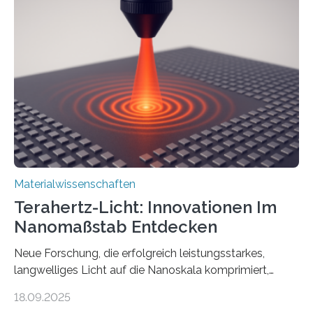
Nichtmetallen vorkommt und insbesondere für
Sensorik und Elektrotechnik von Interesse ist. Über ihre
Erkenntnisse berichten die Forschenden im Journal of
the American Chemical Society. —What for?
Materialien, die gleichzeitig Strom leiten und Licht
beeinflussen können, sind für viele moderne
Technologien…
Materialwissenschaften
Terahertz-Licht: Innovationen Im
Nanomaßstab Entdecken
Neue Forschung, die erfolgreich leistungsstarkes,
langwelliges Licht auf die Nanoskala komprimiert,
könnte Fortschritte in der Terahertz-Optik und bei
18.09.2025
optoelektronischen Geräten ermöglichen, geleitet von