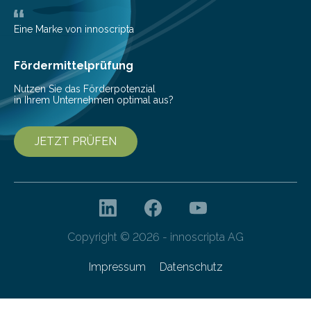
biobasierter und bioabbaubarer Kunststoffe auf der K
Messe 2025 vor, der internationalen…
Eine Marke von innoscripta
Fördermittelprüfung
Nutzen Sie das Förderpotenzial
in Ihrem Unternehmen optimal aus?
JETZT PRÜFEN
Copyright © 2026 - innoscripta AG
Impressum
Datenschutz