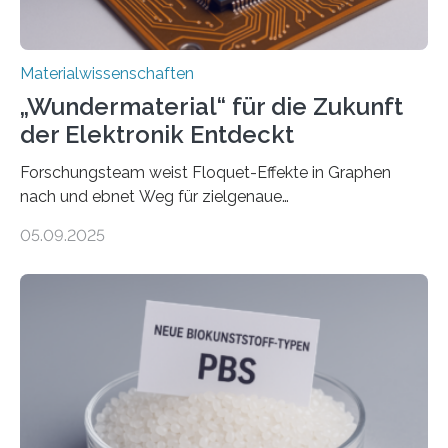
leiteten ein internationales Forschungsprojekt, das…
Materialwissenschaften
„Wundermaterial“ für die Zukunft
der Elektronik Entdeckt
Forschungsteam weist Floquet-Effekte in Graphen
nach und ebnet Weg für zielgenaue
AnwendungGraphen ist ein außergewöhnliches Material
05.09.2025
– nur eine Atomlage dick, aber extrem leitfähig und
stabil. Es kommt deshalb in vielen Bereichen zum
Einsatz, etwa in flexiblen Displays, hochempfindlichen
Sensoren, leistungsstarken Batterien und effizienten
Solarzellen. Eine neue Studie hebt das Potenzial nun
noch auf ein neues Level: Zum ersten Mal haben
Forschende an der Universität Göttingen gemeinsam
mit Kollegen aus Braunschweig, Bremen und der
Schweiz direkt beobachtet, wie in Graphen…