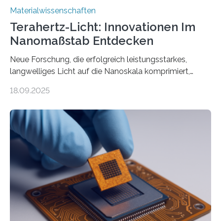
Materialwissenschaften
Terahertz-Licht: Innovationen Im
Nanomaßstab Entdecken
Neue Forschung, die erfolgreich leistungsstarkes,
langwelliges Licht auf die Nanoskala komprimiert,
könnte Fortschritte in der Terahertz-Optik und bei
18.09.2025
optoelektronischen Geräten ermöglichen, geleitet von
Vanderbilt und dem Fritz-Haber-Institut. Neue
Forschung, die erfolgreich leistungsstarkes,
langwelliges Licht auf die Nanoskala komprimiert,
könnte Fortschritte in der Terahertz-Optik und bei
optoelektronischen Geräten ermöglichen, geleitet von
Vanderbilt und dem Fritz-Haber-Institut Josh Caldwell,
Professor für Maschinenbau und Direktor des
interdisziplinären Graduiertenprogramms für
Materialwissenschaften an der Vanderbilt University,
und Alexander Paarmann vom Fritz-Haber-Institut