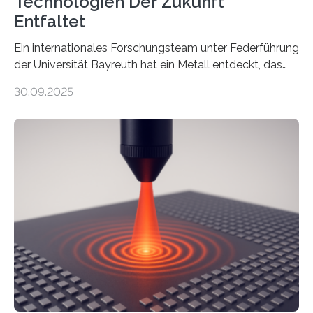
Technologien Der Zukunft
Entfaltet
Ein internationales Forschungsteam unter Federführung
der Universität Bayreuth hat ein Metall entdeckt, das
elektrische Leitfähigkeit mit innerer Polarität kombiniert.
30.09.2025
Dadurch ist es in der Lage, eine sogenannte zweite
harmonische Generation zu erzeugen – ein optischer
Effekt, der normalerweise ausschließlich bei
Nichtmetallen vorkommt und insbesondere für
Sensorik und Elektrotechnik von Interesse ist. Über ihre
Erkenntnisse berichten die Forschenden im Journal of
the American Chemical Society. —What for?
Materialien, die gleichzeitig Strom leiten und Licht
beeinflussen können, sind für viele moderne
Technologien…