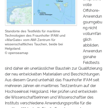
volle
Offshore-
Anwendun
gsumgebu
ng nicht
Standorte des Testfelds für maritime
vollumfän
Technologien des Fraunhofer IFAM und
glich
»MarGate« vom AWI Zentrum für
wissenschaftliches Tauchen, beide bei
abbilden.
Helgoland.
Anwendun
© openseamap
gsnahe
Feldtests
sind daher ein unerlässlicher Baustein zur Qualifizierung
der neu entwickelten Materialien und Beschichtungen.
Aus diesem Grund unterhält das Fraunhofer IFAM seit
mehreren Jahren ein maritimes Testzentrum auf der
Hochseeinsel Helgoland. Hier prüfen und entwickeln
die Wissenschaftlerinnen und Wissenschaftler des
Instituts verschiedene Anwendungsprofile für die