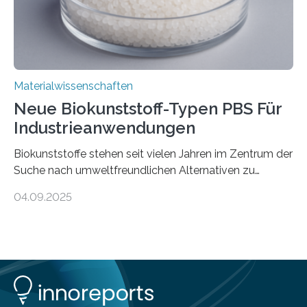
Materialwissenschaften
Neue Biokunststoff-Typen PBS Für
Industrieanwendungen
Biokunststoffe stehen seit vielen Jahren im Zentrum der
Suche nach umweltfreundlichen Alternativen zu
konventionellen Kunststoffen. Sie können den Bedarf
04.09.2025
an fossilen Rohstoffen reduzieren, schonen Ressourcen
und tragen dazu bei, den CO₂-Ausstoß zu senken. Für
industrielle Anwendungen sollten sie jedoch nicht nur
nachhaltig sein, sondern sich auch gut verarbeiten
lassen. Genau daran arbeitet das Fraunhofer-Institut für
Angewandte Polymerforschung IAP im Potsdam
Science Park und stellt seine Entwicklungen im Bereich