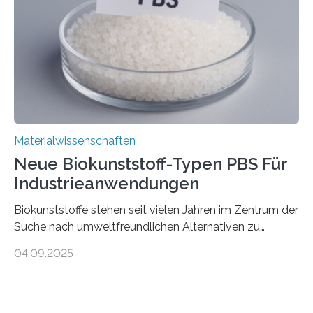
Forschende an der Universität Göttingen gemeinsam
mit Kollegen aus Braunschweig, Bremen und der
Schweiz direkt beobachtet, wie in Graphen…
Materialwissenschaften
Neue Biokunststoff-Typen PBS Für
Industrieanwendungen
Biokunststoffe stehen seit vielen Jahren im Zentrum der
Suche nach umweltfreundlichen Alternativen zu
konventionellen Kunststoffen. Sie können den Bedarf
04.09.2025
an fossilen Rohstoffen reduzieren, schonen Ressourcen
und tragen dazu bei, den CO₂-Ausstoß zu senken. Für
industrielle Anwendungen sollten sie jedoch nicht nur
nachhaltig sein, sondern sich auch gut verarbeiten