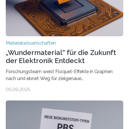
interdisziplinären Graduiertenprogramms für
Materialwissenschaften an der Vanderbilt University,
und Alexander Paarmann vom Fritz-Haber-Institut
leiteten ein internationales Forschungsprojekt, das…
Materialwissenschaften
„Wundermaterial“ für die Zukunft
der Elektronik Entdeckt
Forschungsteam weist Floquet-Effekte in Graphen
nach und ebnet Weg für zielgenaue
AnwendungGraphen ist ein außergewöhnliches Material
05.09.2025
– nur eine Atomlage dick, aber extrem leitfähig und
stabil. Es kommt deshalb in vielen Bereichen zum
Einsatz, etwa in flexiblen Displays, hochempfindlichen
Sensoren, leistungsstarken Batterien und effizienten
Solarzellen. Eine neue Studie hebt das Potenzial nun
noch auf ein neues Level: Zum ersten Mal haben