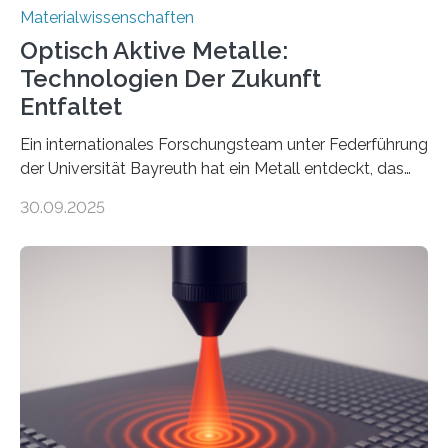
Materialwissenschaften
Optisch Aktive Metalle:
Technologien Der Zukunft
Entfaltet
Ein internationales Forschungsteam unter Federführung
der Universität Bayreuth hat ein Metall entdeckt, das
elektrische Leitfähigkeit mit innerer Polarität kombiniert.
30.09.2025
Dadurch ist es in der Lage, eine sogenannte zweite
harmonische Generation zu erzeugen – ein optischer
Effekt, der normalerweise ausschließlich bei
Nichtmetallen vorkommt und insbesondere für
Sensorik und Elektrotechnik von Interesse ist. Über ihre
Erkenntnisse berichten die Forschenden im Journal of
the American Chemical Society. —What for?
Materialien, die gleichzeitig Strom leiten und Licht
beeinflussen können, sind für viele moderne
Technologien…