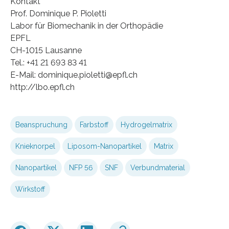
Kontakt
Prof. Dominique P. Pioletti
Labor für Biomechanik in der Orthopädie
EPFL
CH-1015 Lausanne
Tel.: +41 21 693 83 41
E-Mail: dominique.pioletti@epfl.ch
http://lbo.epfl.ch
Beanspruchung
Farbstoff
Hydrogelmatrix
Knieknorpel
Liposom-Nanopartikel
Matrix
Nanopartikel
NFP 56
SNF
Verbundmaterial
Wirkstoff