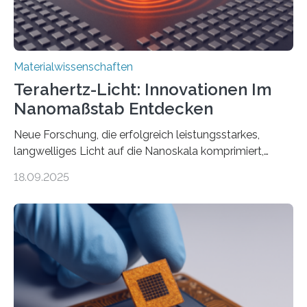
Materialwissenschaften
Terahertz-Licht: Innovationen Im
Nanomaßstab Entdecken
Neue Forschung, die erfolgreich leistungsstarkes,
langwelliges Licht auf die Nanoskala komprimiert,
könnte Fortschritte in der Terahertz-Optik und bei
18.09.2025
optoelektronischen Geräten ermöglichen, geleitet von
Vanderbilt und dem Fritz-Haber-Institut. Neue
Forschung, die erfolgreich leistungsstarkes,
langwelliges Licht auf die Nanoskala komprimiert,
könnte Fortschritte in der Terahertz-Optik und bei
optoelektronischen Geräten ermöglichen, geleitet von
Vanderbilt und dem Fritz-Haber-Institut Josh Caldwell,
Professor für Maschinenbau und Direktor des