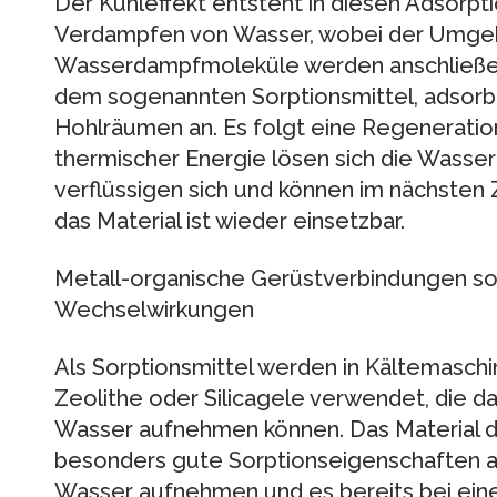
Der Kühleffekt entsteht in diesen Adsorpt
Verdampfen von Wasser, wobei der Umge
Wasserdampfmoleküle werden anschließen
dem sogenannten Sorptionsmittel, adsorbie
Hohlräumen an. Es folgt eine Regeneratio
thermischer Energie lösen sich die Wasse
verflüssigen sich und können im nächsten
das Material ist wieder einsetzbar.
Metall-organische Gerüstverbindungen sor
Wechselwirkungen
Als Sorptionsmittel werden in Kältemaschi
Zeolithe oder Silicagele verwendet, die da
Wasser aufnehmen können. Das Material d
besonders gute Sorptionseigenschaften auf
Wasser aufnehmen und es bereits bei ein