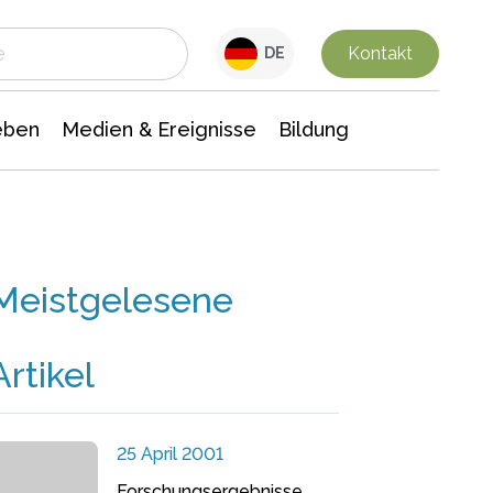
 Leben
Medien & Ereignisse
Interdisziplinäre Forschung
Veranstaltungsnachrichten
n Chemie
Gesellschaftswissenschaften
Kontakt
DE
eben
Medien & Ereignisse
Bildung
Meistgelesene
Artikel
25 April 2001
Forschungsergebnisse