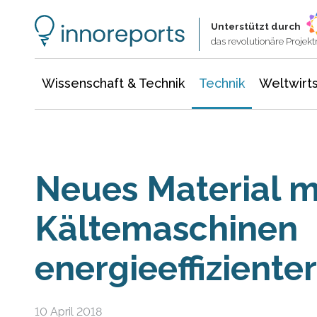
Wissenschaft & Technik
Informationstechnologie
Energie & Elektrotechnik
Unterstützt durch
das revolutionäre Proje
Wissenschaft & Technik
Technik
Weltwirts
Neues Material 
Kältemaschinen
energieeffizienter
10 April 2018