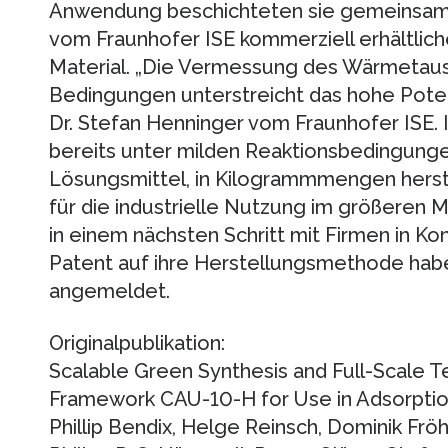
Anwendung beschichteten sie gemeinsam 
vom Fraunhofer ISE kommerziell erhältlic
Material. „Die Vermessung des Wärmetau
Bedingungen unterstreicht das hohe Potent
Dr. Stefan Henninger vom Fraunhofer ISE. I
bereits unter milden Reaktionsbedingungen
Lösungsmittel, in Kilogrammmengen herste
für die industrielle Nutzung im größeren M
in einem nächsten Schritt mit Firmen in Kon
Patent auf ihre Herstellungsmethode habe
angemeldet.
Originalpublikation:
Scalable Green Synthesis and Full-Scale T
Framework CAU-10-H for Use in Adsorption-
Phillip Bendix, Helge Reinsch, Dominik Frö