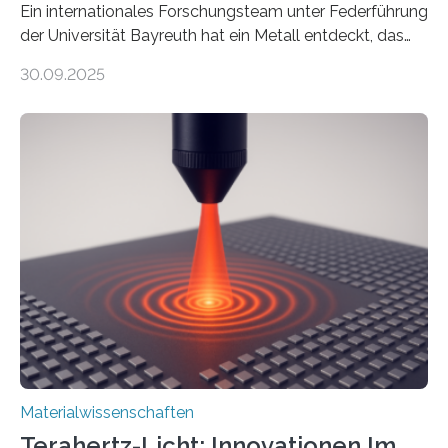
Ein internationales Forschungsteam unter Federführung
der Universität Bayreuth hat ein Metall entdeckt, das
elektrische Leitfähigkeit mit innerer Polarität kombiniert.
30.09.2025
Dadurch ist es in der Lage, eine sogenannte zweite
harmonische Generation zu erzeugen – ein optischer
Effekt, der normalerweise ausschließlich bei
Nichtmetallen vorkommt und insbesondere für
Sensorik und Elektrotechnik von Interesse ist. Über ihre
Erkenntnisse berichten die Forschenden im Journal of
the American Chemical Society. —What for?
Materialien, die gleichzeitig Strom leiten und Licht
beeinflussen können, sind für viele moderne
Technologien…
Materialwissenschaften
Terahertz-Licht: Innovationen Im