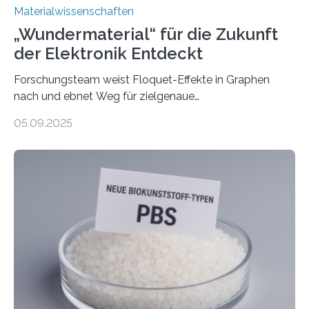
Materialwissenschaften
„Wundermaterial“ für die Zukunft
der Elektronik Entdeckt
Forschungsteam weist Floquet-Effekte in Graphen
nach und ebnet Weg für zielgenaue
AnwendungGraphen ist ein außergewöhnliches Material
05.09.2025
– nur eine Atomlage dick, aber extrem leitfähig und
stabil. Es kommt deshalb in vielen Bereichen zum
Einsatz, etwa in flexiblen Displays, hochempfindlichen
Sensoren, leistungsstarken Batterien und effizienten
Solarzellen. Eine neue Studie hebt das Potenzial nun
noch auf ein neues Level: Zum ersten Mal haben
Forschende an der Universität Göttingen gemeinsam
mit Kollegen aus Braunschweig, Bremen und der
Schweiz direkt beobachtet, wie in Graphen…