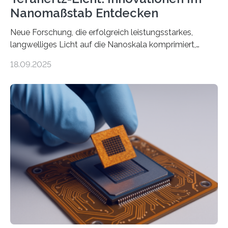
Nanomaßstab Entdecken
Neue Forschung, die erfolgreich leistungsstarkes,
langwelliges Licht auf die Nanoskala komprimiert,
könnte Fortschritte in der Terahertz-Optik und bei
18.09.2025
optoelektronischen Geräten ermöglichen, geleitet von
Vanderbilt und dem Fritz-Haber-Institut. Neue
Forschung, die erfolgreich leistungsstarkes,
langwelliges Licht auf die Nanoskala komprimiert,
könnte Fortschritte in der Terahertz-Optik und bei
optoelektronischen Geräten ermöglichen, geleitet von
Vanderbilt und dem Fritz-Haber-Institut Josh Caldwell,
Professor für Maschinenbau und Direktor des
interdisziplinären Graduiertenprogramms für
Materialwissenschaften an der Vanderbilt University,
und Alexander Paarmann vom Fritz-Haber-Institut
leiteten ein internationales Forschungsprojekt, das…