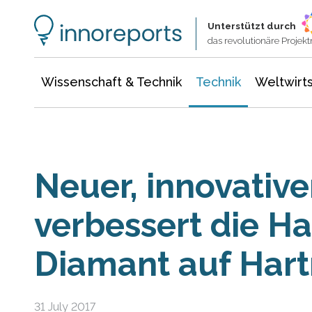
Wissenschaft & Technik
Informationstechnologie
Energie & Elektrotechnik
Unterstützt durch
das revolutionäre Proje
Wissenschaft & Technik
Technik
Weltwirts
Neuer, innovative
verbessert die H
Diamant auf Hart
31 July 2017