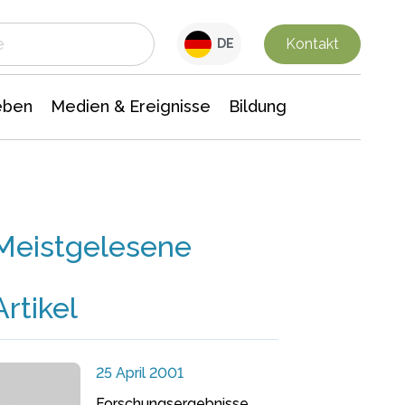
 Leben
Medien & Ereignisse
Interdisziplinäre Forschung
Veranstaltungsnachrichten
n Chemie
Gesellschaftswissenschaften
Kontakt
DE
eben
Medien & Ereignisse
Bildung
Meistgelesene
Artikel
25 April 2001
Forschungsergebnisse