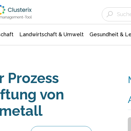
Landwirtschaft & Umwelt
Gesundheit &
Agrar- Forstwissenschaften
Unternehmensmeldungen
Biowissenschafte
Ökologie Umwelt- Naturschutz
ktmanagement-Tool
chaft
Landwirtschaft & Umwelt
Gesundheit & L
r Prozess
aftung von
metall