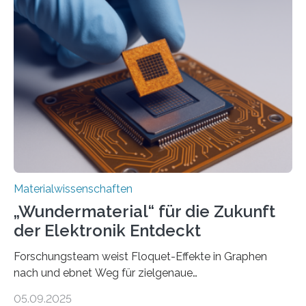
langwelliges Licht auf die Nanoskala komprimiert,
könnte Fortschritte in der Terahertz-Optik und bei
optoelektronischen Geräten ermöglichen, geleitet von
Vanderbilt und dem Fritz-Haber-Institut Josh Caldwell,
Professor für Maschinenbau und Direktor des
interdisziplinären Graduiertenprogramms für
Materialwissenschaften an der Vanderbilt University,
und Alexander Paarmann vom Fritz-Haber-Institut
leiteten ein internationales Forschungsprojekt, das…
Materialwissenschaften
„Wundermaterial“ für die Zukunft
der Elektronik Entdeckt
Forschungsteam weist Floquet-Effekte in Graphen
nach und ebnet Weg für zielgenaue
AnwendungGraphen ist ein außergewöhnliches Material
05.09.2025
– nur eine Atomlage dick, aber extrem leitfähig und