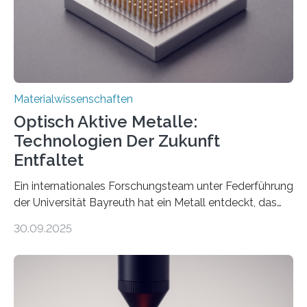
Materialwissenschaften
Optisch Aktive Metalle:
Technologien Der Zukunft
Entfaltet
Ein internationales Forschungsteam unter Federführung
der Universität Bayreuth hat ein Metall entdeckt, das
elektrische Leitfähigkeit mit innerer Polarität kombiniert.
30.09.2025
Dadurch ist es in der Lage, eine sogenannte zweite
harmonische Generation zu erzeugen – ein optischer
Effekt, der normalerweise ausschließlich bei
Nichtmetallen vorkommt und insbesondere für
Sensorik und Elektrotechnik von Interesse ist. Über ihre