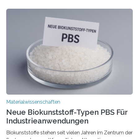
stabil. Es kommt deshalb in vielen Bereichen zum
Einsatz, etwa in flexiblen Displays, hochempfindlichen
Sensoren, leistungsstarken Batterien und effizienten
Solarzellen. Eine neue Studie hebt das Potenzial nun
noch auf ein neues Level: Zum ersten Mal haben
Forschende an der Universität Göttingen gemeinsam
mit Kollegen aus Braunschweig, Bremen und der
Schweiz direkt beobachtet, wie in Graphen…
Materialwissenschaften
Neue Biokunststoff-Typen PBS Für
Industrieanwendungen
Biokunststoffe stehen seit vielen Jahren im Zentrum der