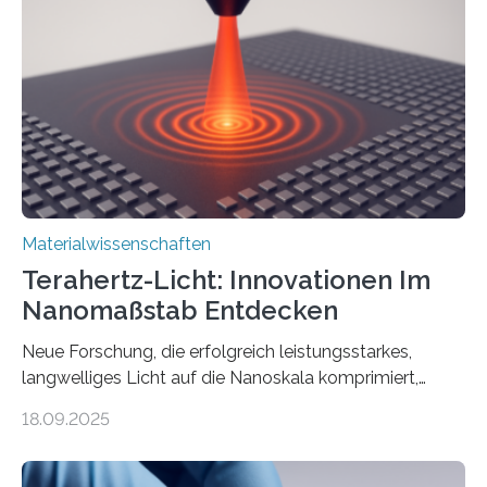
Erkenntnisse berichten die Forschenden im Journal of
the American Chemical Society. —What for?
Materialien, die gleichzeitig Strom leiten und Licht
beeinflussen können, sind für viele moderne
Technologien…
Materialwissenschaften
Terahertz-Licht: Innovationen Im
Nanomaßstab Entdecken
Neue Forschung, die erfolgreich leistungsstarkes,
langwelliges Licht auf die Nanoskala komprimiert,
könnte Fortschritte in der Terahertz-Optik und bei
18.09.2025
optoelektronischen Geräten ermöglichen, geleitet von
Vanderbilt und dem Fritz-Haber-Institut. Neue
Forschung, die erfolgreich leistungsstarkes,