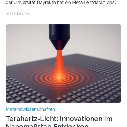
der Universität Bayreuth hat ein Metall entdeckt, das
elektrische Leitfähigkeit mit innerer Polarität kombiniert.
30.09.2025
Dadurch ist es in der Lage, eine sogenannte zweite
harmonische Generation zu erzeugen – ein optischer
Effekt, der normalerweise ausschließlich bei
Nichtmetallen vorkommt und insbesondere für
Sensorik und Elektrotechnik von Interesse ist. Über ihre
Erkenntnisse berichten die Forschenden im Journal of
the American Chemical Society. —What for?
Materialien, die gleichzeitig Strom leiten und Licht
beeinflussen können, sind für viele moderne
Technologien…
Materialwissenschaften
Terahertz-Licht: Innovationen Im
Nanomaßstab Entdecken