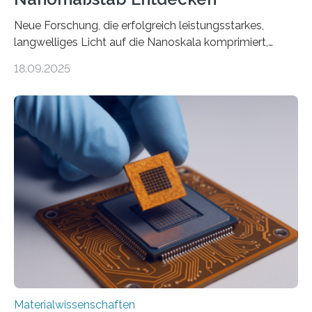
Neue Forschung, die erfolgreich leistungsstarkes,
langwelliges Licht auf die Nanoskala komprimiert,
könnte Fortschritte in der Terahertz-Optik und bei
18.09.2025
optoelektronischen Geräten ermöglichen, geleitet von
Vanderbilt und dem Fritz-Haber-Institut. Neue
Forschung, die erfolgreich leistungsstarkes,
langwelliges Licht auf die Nanoskala komprimiert,
könnte Fortschritte in der Terahertz-Optik und bei
optoelektronischen Geräten ermöglichen, geleitet von
Vanderbilt und dem Fritz-Haber-Institut Josh Caldwell,
Professor für Maschinenbau und Direktor des
interdisziplinären Graduiertenprogramms für
Materialwissenschaften an der Vanderbilt University,
und Alexander Paarmann vom Fritz-Haber-Institut
leiteten ein internationales Forschungsprojekt, das…
Materialwissenschaften