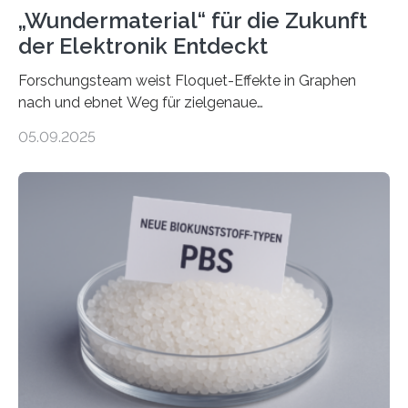
„Wundermaterial“ für die Zukunft
der Elektronik Entdeckt
Forschungsteam weist Floquet-Effekte in Graphen
nach und ebnet Weg für zielgenaue
AnwendungGraphen ist ein außergewöhnliches Material
05.09.2025
– nur eine Atomlage dick, aber extrem leitfähig und
stabil. Es kommt deshalb in vielen Bereichen zum
Einsatz, etwa in flexiblen Displays, hochempfindlichen
Sensoren, leistungsstarken Batterien und effizienten
Solarzellen. Eine neue Studie hebt das Potenzial nun
noch auf ein neues Level: Zum ersten Mal haben
Forschende an der Universität Göttingen gemeinsam
mit Kollegen aus Braunschweig, Bremen und der
Schweiz direkt beobachtet, wie in Graphen…