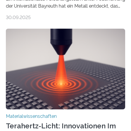
der Universität Bayreuth hat ein Metall entdeckt, das
elektrische Leitfähigkeit mit innerer Polarität kombiniert.
30.09.2025
Dadurch ist es in der Lage, eine sogenannte zweite
harmonische Generation zu erzeugen – ein optischer
Effekt, der normalerweise ausschließlich bei
Nichtmetallen vorkommt und insbesondere für
Sensorik und Elektrotechnik von Interesse ist. Über ihre
Erkenntnisse berichten die Forschenden im Journal of
the American Chemical Society. —What for?
Materialien, die gleichzeitig Strom leiten und Licht
beeinflussen können, sind für viele moderne
Technologien…
Materialwissenschaften
Terahertz-Licht: Innovationen Im