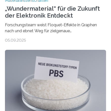
Materialwissenschaften
„Wundermaterial“ für die Zukunft
der Elektronik Entdeckt
Forschungsteam weist Floquet-Effekte in Graphen
nach und ebnet Weg für zielgenaue
AnwendungGraphen ist ein außergewöhnliches Material
05.09.2025
– nur eine Atomlage dick, aber extrem leitfähig und
stabil. Es kommt deshalb in vielen Bereichen zum
Einsatz, etwa in flexiblen Displays, hochempfindlichen
Sensoren, leistungsstarken Batterien und effizienten
Solarzellen. Eine neue Studie hebt das Potenzial nun
noch auf ein neues Level: Zum ersten Mal haben
Forschende an der Universität Göttingen gemeinsam
mit Kollegen aus Braunschweig, Bremen und der
Schweiz direkt beobachtet, wie in Graphen…