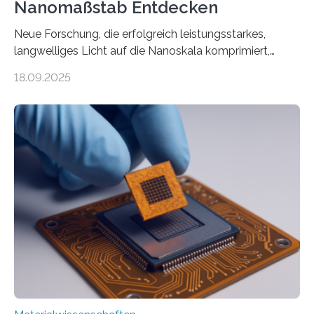
Nanomaßstab Entdecken
Neue Forschung, die erfolgreich leistungsstarkes,
langwelliges Licht auf die Nanoskala komprimiert,
könnte Fortschritte in der Terahertz-Optik und bei
18.09.2025
optoelektronischen Geräten ermöglichen, geleitet von
Vanderbilt und dem Fritz-Haber-Institut. Neue
Forschung, die erfolgreich leistungsstarkes,
langwelliges Licht auf die Nanoskala komprimiert,
könnte Fortschritte in der Terahertz-Optik und bei
optoelektronischen Geräten ermöglichen, geleitet von
Vanderbilt und dem Fritz-Haber-Institut Josh Caldwell,
Professor für Maschinenbau und Direktor des
interdisziplinären Graduiertenprogramms für
Materialwissenschaften an der Vanderbilt University,
und Alexander Paarmann vom Fritz-Haber-Institut
leiteten ein internationales Forschungsprojekt, das…