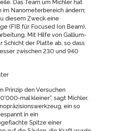
eile. Das Team um Michler hat
en im Nanometerbereich ändern;
 zu diesem Zweck eine
lage (FIB für Focused Ion Beam),
beitung. Mit Hilfe von Gallium-
r Schicht der Platte ab, so dass
messer zwischen 230 und 940
ter
m Prinzip den Versuchen
'000-mal kleiner”, sagt Michler.
anopräzisionswerkzeug, ein so
espannt in ein
geflachte Spitze einer
 auf die Säulen, die Kraft wurde