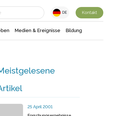
 Leben
Medien & Ereignisse
Interdisziplinäre Forschung
Veranstaltungsnachrichten
n Chemie
Gesellschaftswissenschaften
Kontakt
DE
eben
Medien & Ereignisse
Bildung
Meistgelesene
Artikel
25 April 2001
Forschungsergebnisse