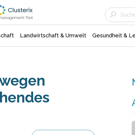
Landwirtschaft & Umwelt
Gesundheit &
Agrar- Forstwissenschaften
Unternehmensmeldungen
Biowissenschafte
Ökologie Umwelt- Naturschutz
ktmanagement-Tool
chaft
Landwirtschaft & Umwelt
Gesundheit & L
 wegen
chendes