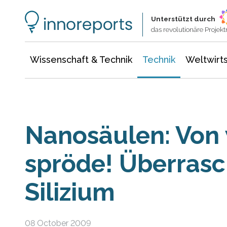
Wissenschaft & Technik
Informationstechnologie
Energie & Elektrotechnik
Unterstützt durch
das revolutionäre Proje
Wissenschaft & Technik
Technik
Weltwirts
Nanosäulen: Von
spröde! Überras
Silizium
08 October 2009