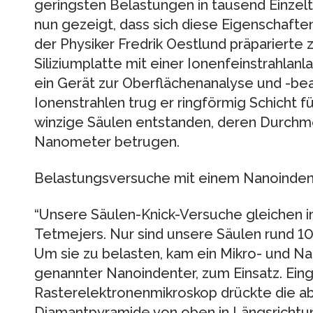
geringsten Belastungen in tausend Einzelt
nun gezeigt, dass sich diese Eigenschaft
der Physiker Fredrik Oestlund präparierte
Siliziumplatte mit einer Ionenfeinstrahlan
ein Gerät zur Oberflächenanalyse und -bear
Ionenstrahlen trug er ringförmig Schicht fü
winzige Säulen entstanden, deren Durch
Nanometer betrugen.
Belastungsversuche mit einem Nanoinden
“Unsere Säulen-Knick-Versuche gleichen i
Tetmejers. Nur sind unsere Säulen rund 100
Um sie zu belasten, kam ein Mikro- und N
genannter Nanoindenter, zum Einsatz. Eing
Rasterelektronenmikroskop drückte die ab
Diamantpyramide von oben in Längsrichtung