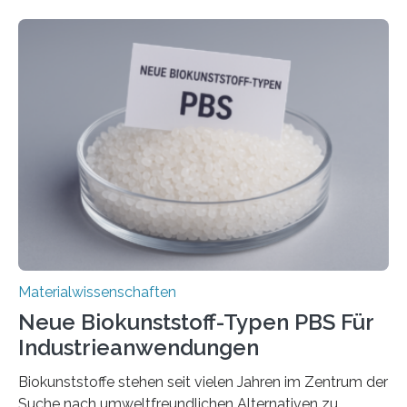
stabil. Es kommt deshalb in vielen Bereichen zum
Einsatz, etwa in flexiblen Displays, hochempfindlichen
Sensoren, leistungsstarken Batterien und effizienten
Solarzellen. Eine neue Studie hebt das Potenzial nun
noch auf ein neues Level: Zum ersten Mal haben
Forschende an der Universität Göttingen gemeinsam
mit Kollegen aus Braunschweig, Bremen und der
Schweiz direkt beobachtet, wie in Graphen…
Materialwissenschaften
Neue Biokunststoff-Typen PBS Für
Industrieanwendungen
Biokunststoffe stehen seit vielen Jahren im Zentrum der
Suche nach umweltfreundlichen Alternativen zu