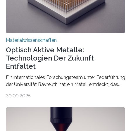
Materialwissenschaften
Optisch Aktive Metalle:
Technologien Der Zukunft
Entfaltet
Ein internationales Forschungsteam unter Federführung
der Universität Bayreuth hat ein Metall entdeckt, das
elektrische Leitfähigkeit mit innerer Polarität kombiniert.
30.09.2025
Dadurch ist es in der Lage, eine sogenannte zweite
harmonische Generation zu erzeugen – ein optischer
Effekt, der normalerweise ausschließlich bei
Nichtmetallen vorkommt und insbesondere für
Sensorik und Elektrotechnik von Interesse ist. Über ihre