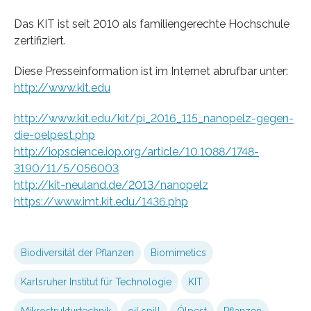
Das KIT ist seit 2010 als familiengerechte Hochschule
zertifiziert.
Diese Presseinformation ist im Internet abrufbar unter:
http://www.kit.edu
http://www.kit.edu/kit/pi_2016_115_nanopelz-gegen-
die-oelpest.php
http://iopscience.iop.org/article/10.1088/1748-
3190/11/5/056003
http://kit-neuland.de/2013/nanopelz
https://www.imt.kit.edu/1436.php
Biodiversität der Pflanzen
Biomimetics
Karlsruher Institut für Technologie
KIT
Mikrostrukturtechnik
oil spill
Ölpest
Pflanzen