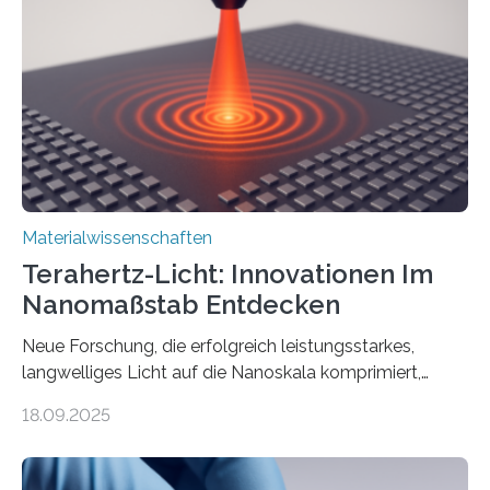
Erkenntnisse berichten die Forschenden im Journal of
the American Chemical Society. —What for?
Materialien, die gleichzeitig Strom leiten und Licht
beeinflussen können, sind für viele moderne
Technologien…
Materialwissenschaften
Terahertz-Licht: Innovationen Im
Nanomaßstab Entdecken
Neue Forschung, die erfolgreich leistungsstarkes,
langwelliges Licht auf die Nanoskala komprimiert,
könnte Fortschritte in der Terahertz-Optik und bei
18.09.2025
optoelektronischen Geräten ermöglichen, geleitet von
Vanderbilt und dem Fritz-Haber-Institut. Neue
Forschung, die erfolgreich leistungsstarkes,