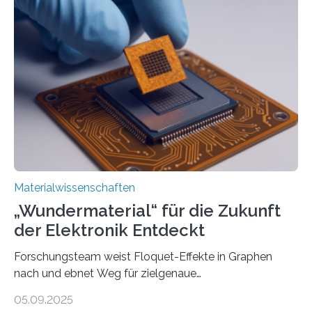
langwelliges Licht auf die Nanoskala komprimiert,
könnte Fortschritte in der Terahertz-Optik und bei
optoelektronischen Geräten ermöglichen, geleitet von
Vanderbilt und dem Fritz-Haber-Institut Josh Caldwell,
Professor für Maschinenbau und Direktor des
interdisziplinären Graduiertenprogramms für
Materialwissenschaften an der Vanderbilt University,
und Alexander Paarmann vom Fritz-Haber-Institut
leiteten ein internationales Forschungsprojekt, das…
Materialwissenschaften
„Wundermaterial“ für die Zukunft
der Elektronik Entdeckt
Forschungsteam weist Floquet-Effekte in Graphen
nach und ebnet Weg für zielgenaue
AnwendungGraphen ist ein außergewöhnliches Material
05.09.2025
– nur eine Atomlage dick, aber extrem leitfähig und