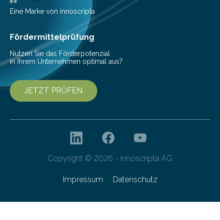
Messe 2025 vor, der internationalen…
Eine Marke von innoscripta
Fördermittelprüfung
Nutzen Sie das Förderpotenzial
in Ihrem Unternehmen optimal aus?
JETZT PRÜFEN
Copyright © 2026 - innoscripta AG
Impressum
Datenschutz