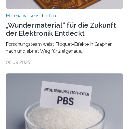
Materialwissenschaften
„Wundermaterial“ für die Zukunft
der Elektronik Entdeckt
Forschungsteam weist Floquet-Effekte in Graphen
nach und ebnet Weg für zielgenaue
AnwendungGraphen ist ein außergewöhnliches Material
05.09.2025
– nur eine Atomlage dick, aber extrem leitfähig und
stabil. Es kommt deshalb in vielen Bereichen zum
Einsatz, etwa in flexiblen Displays, hochempfindlichen
Sensoren, leistungsstarken Batterien und effizienten
Solarzellen. Eine neue Studie hebt das Potenzial nun
noch auf ein neues Level: Zum ersten Mal haben
Forschende an der Universität Göttingen gemeinsam
mit Kollegen aus Braunschweig, Bremen und der
Schweiz direkt beobachtet, wie in Graphen…