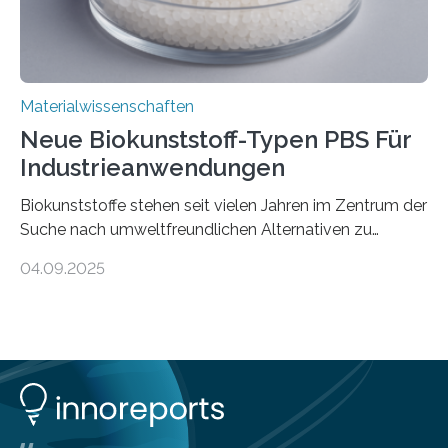
Materialwissenschaften
Neue Biokunststoff-Typen PBS Für
Industrieanwendungen
Biokunststoffe stehen seit vielen Jahren im Zentrum der
Suche nach umweltfreundlichen Alternativen zu
konventionellen Kunststoffen. Sie können den Bedarf
04.09.2025
an fossilen Rohstoffen reduzieren, schonen Ressourcen
und tragen dazu bei, den CO₂-Ausstoß zu senken. Für
industrielle Anwendungen sollten sie jedoch nicht nur
nachhaltig sein, sondern sich auch gut verarbeiten
lassen. Genau daran arbeitet das Fraunhofer-Institut für
Angewandte Polymerforschung IAP im Potsdam
Science Park und stellt seine Entwicklungen im Bereich
biobasierter und bioabbaubarer Kunststoffe auf der K