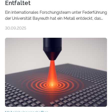
Entfaltet
Ein internationales Forschungsteam unter Federführung
der Universität Bayreuth hat ein Metall entdeckt, das
elektrische Leitfähigkeit mit innerer Polarität kombiniert.
30.09.2025
Dadurch ist es in der Lage, eine sogenannte zweite
harmonische Generation zu erzeugen – ein optischer
Effekt, der normalerweise ausschließlich bei
Nichtmetallen vorkommt und insbesondere für
Sensorik und Elektrotechnik von Interesse ist. Über ihre
Erkenntnisse berichten die Forschenden im Journal of
the American Chemical Society. —What for?
Materialien, die gleichzeitig Strom leiten und Licht
beeinflussen können, sind für viele moderne
Technologien…