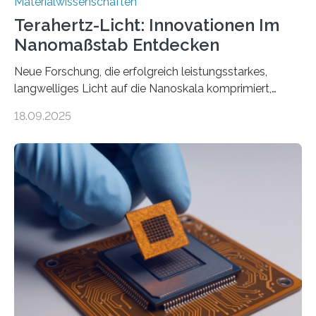
Materialwissenschaften
Terahertz-Licht: Innovationen Im
Nanomaßstab Entdecken
Neue Forschung, die erfolgreich leistungsstarkes,
langwelliges Licht auf die Nanoskala komprimiert,
könnte Fortschritte in der Terahertz-Optik und bei
18.09.2025
optoelektronischen Geräten ermöglichen, geleitet von
Vanderbilt und dem Fritz-Haber-Institut. Neue
Forschung, die erfolgreich leistungsstarkes,
langwelliges Licht auf die Nanoskala komprimiert,
könnte Fortschritte in der Terahertz-Optik und bei
optoelektronischen Geräten ermöglichen, geleitet von
Vanderbilt und dem Fritz-Haber-Institut Josh Caldwell,
Professor für Maschinenbau und Direktor des
interdisziplinären Graduiertenprogramms für
Materialwissenschaften an der Vanderbilt University,
und Alexander Paarmann vom Fritz-Haber-Institut
leiteten ein internationales Forschungsprojekt, das…