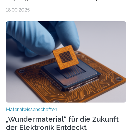
könnte Fortschritte in der Terahertz-Optik und bei
18.09.2025
optoelektronischen Geräten ermöglichen, geleitet von
Vanderbilt und dem Fritz-Haber-Institut. Neue
Forschung, die erfolgreich leistungsstarkes,
langwelliges Licht auf die Nanoskala komprimiert,
könnte Fortschritte in der Terahertz-Optik und bei
optoelektronischen Geräten ermöglichen, geleitet von
Vanderbilt und dem Fritz-Haber-Institut Josh Caldwell,
Professor für Maschinenbau und Direktor des
interdisziplinären Graduiertenprogramms für
Materialwissenschaften an der Vanderbilt University,
und Alexander Paarmann vom Fritz-Haber-Institut
leiteten ein internationales Forschungsprojekt, das…
Materialwissenschaften
„Wundermaterial“ für die Zukunft
der Elektronik Entdeckt