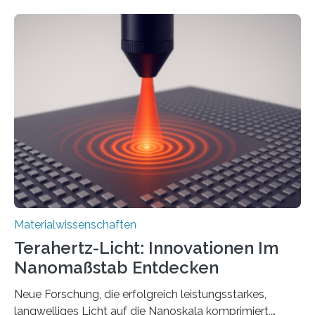
harmonische Generation zu erzeugen – ein optischer
Effekt, der normalerweise ausschließlich bei
Nichtmetallen vorkommt und insbesondere für
Sensorik und Elektrotechnik von Interesse ist. Über ihre
Erkenntnisse berichten die Forschenden im Journal of
the American Chemical Society. —What for?
Materialien, die gleichzeitig Strom leiten und Licht
beeinflussen können, sind für viele moderne
Technologien…
Materialwissenschaften
Terahertz-Licht: Innovationen Im
Nanomaßstab Entdecken
Neue Forschung, die erfolgreich leistungsstarkes,
langwelliges Licht auf die Nanoskala komprimiert,