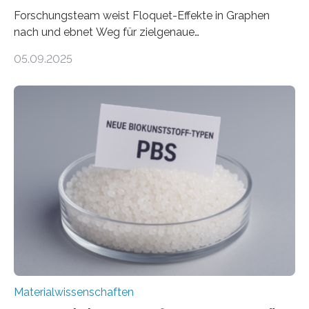
Forschungsteam weist Floquet-Effekte in Graphen
nach und ebnet Weg für zielgenaue
AnwendungGraphen ist ein außergewöhnliches Material
05.09.2025
– nur eine Atomlage dick, aber extrem leitfähig und
stabil. Es kommt deshalb in vielen Bereichen zum
Einsatz, etwa in flexiblen Displays, hochempfindlichen
Sensoren, leistungsstarken Batterien und effizienten
Solarzellen. Eine neue Studie hebt das Potenzial nun
noch auf ein neues Level: Zum ersten Mal haben
Forschende an der Universität Göttingen gemeinsam
mit Kollegen aus Braunschweig, Bremen und der
Schweiz direkt beobachtet, wie in Graphen…
Materialwissenschaften