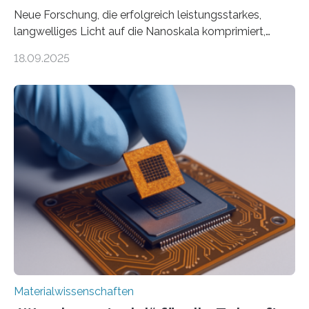
Neue Forschung, die erfolgreich leistungsstarkes,
langwelliges Licht auf die Nanoskala komprimiert,
könnte Fortschritte in der Terahertz-Optik und bei
18.09.2025
optoelektronischen Geräten ermöglichen, geleitet von
Vanderbilt und dem Fritz-Haber-Institut. Neue
Forschung, die erfolgreich leistungsstarkes,
langwelliges Licht auf die Nanoskala komprimiert,
könnte Fortschritte in der Terahertz-Optik und bei
optoelektronischen Geräten ermöglichen, geleitet von
Vanderbilt und dem Fritz-Haber-Institut Josh Caldwell,
Professor für Maschinenbau und Direktor des
interdisziplinären Graduiertenprogramms für
Materialwissenschaften an der Vanderbilt University,
und Alexander Paarmann vom Fritz-Haber-Institut
leiteten ein internationales Forschungsprojekt, das…
Materialwissenschaften