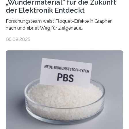
„Wundermaterial“ für die Zukunft
der Elektronik Entdeckt
Forschungsteam weist Floquet-Effekte in Graphen
nach und ebnet Weg für zielgenaue
AnwendungGraphen ist ein außergewöhnliches Material
05.09.2025
– nur eine Atomlage dick, aber extrem leitfähig und
stabil. Es kommt deshalb in vielen Bereichen zum
Einsatz, etwa in flexiblen Displays, hochempfindlichen
Sensoren, leistungsstarken Batterien und effizienten
Solarzellen. Eine neue Studie hebt das Potenzial nun
noch auf ein neues Level: Zum ersten Mal haben
Forschende an der Universität Göttingen gemeinsam
mit Kollegen aus Braunschweig, Bremen und der
Schweiz direkt beobachtet, wie in Graphen…