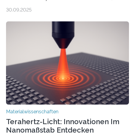
elektrische Leitfähigkeit mit innerer Polarität kombiniert.
30.09.2025
Dadurch ist es in der Lage, eine sogenannte zweite
harmonische Generation zu erzeugen – ein optischer
Effekt, der normalerweise ausschließlich bei
Nichtmetallen vorkommt und insbesondere für
Sensorik und Elektrotechnik von Interesse ist. Über ihre
Erkenntnisse berichten die Forschenden im Journal of
the American Chemical Society. —What for?
Materialien, die gleichzeitig Strom leiten und Licht
beeinflussen können, sind für viele moderne
Technologien…
Materialwissenschaften
Terahertz-Licht: Innovationen Im
Nanomaßstab Entdecken