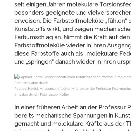
seit einigen Jahren molekulare Torsionsfede
besonders geeignete und vielversprech
erweisen. Die Farbstoffmoleküle „fühlen“ di
Kunststoffs wirkt, und zeigen mechanisch
Farbumschlag an. Nimmt die Kraft auf den 
Farbstoffmoleküle wieder in ihren Ausgan
diese Farbstoffe auch als „molekulare Fed
und „springen“ danach wieder in ihren ursp
Raphael Hertel, Wissenschaftlicher Mitarbeiter der Professur Polymer
im Labor durch. Foto: Jacob Müller
In einer früheren Arbeit an der Professu
bereits mechanische Spannungen in Kunsts
gemacht und molekulare Kräfte aus der T