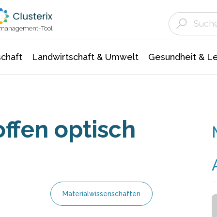
Landwirtschaft & Umwelt
Gesundheit &
Agrar- Forstwissenschaften
Unternehmensmeldungen
Biowissenschafte
Ökologie Umwelt- Naturschutz
ktmanagement-Tool
chaft
Landwirtschaft & Umwelt
Gesundheit & L
offen optisch
Materialwissenschaften