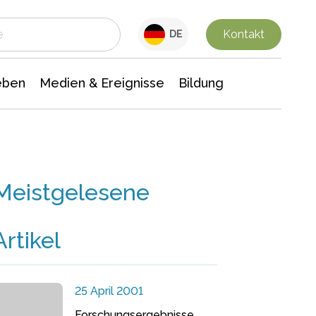
 Leben
Medien & Ereignisse
Interdisziplinäre Forschung
Veranstaltungsnachrichten
n Chemie
Gesellschaftswissenschaften
Kontakt
DE
eben
Medien & Ereignisse
Bildung
Meistgelesene
Artikel
25 April 2001
Forschungsergebnisse