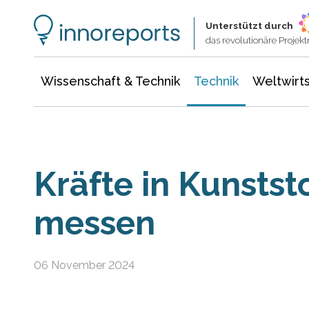
Wissenschaft & Technik
Informationstechnologie
Energie & Elektrotechnik
Unterstützt durch
das revolutionäre Proje
Wissenschaft & Technik
Technik
Weltwirts
Kräfte in Kunstst
messen
06 November 2024