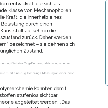
rn entwickelt, die sich als
ende Klasse von Mechanophoren
e Kraft, die innerhalb eines
e Belastung durch einen
Kunststoff ab, kehren die
gszustand zurück. Daher werden
ern“ bezeichnet – sie dehnen sich
rünglichen Zustand.
chemie, führt eine Zug-Dehnungs-Messung an einer Probe
r Polymerchemie konnten damit
toffen stufenlos sichtbar
heorie abgeleitet werden. „Das