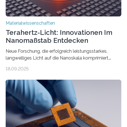
Materialwissenschaften
Terahertz-Licht: Innovationen Im
Nanomaßstab Entdecken
Neue Forschung, die erfolgreich leistungsstarkes,
langwelliges Licht auf die Nanoskala komprimiert,
könnte Fortschritte in der Terahertz-Optik und bei
18.09.2025
optoelektronischen Geräten ermöglichen, geleitet von
Vanderbilt und dem Fritz-Haber-Institut. Neue
Forschung, die erfolgreich leistungsstarkes,
langwelliges Licht auf die Nanoskala komprimiert,
könnte Fortschritte in der Terahertz-Optik und bei
optoelektronischen Geräten ermöglichen, geleitet von
Vanderbilt und dem Fritz-Haber-Institut Josh Caldwell,
Professor für Maschinenbau und Direktor des
interdisziplinären Graduiertenprogramms für