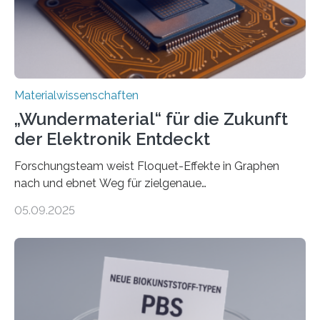
Materialwissenschaften an der Vanderbilt University,
und Alexander Paarmann vom Fritz-Haber-Institut
leiteten ein internationales Forschungsprojekt, das…
Materialwissenschaften
„Wundermaterial“ für die Zukunft
der Elektronik Entdeckt
Forschungsteam weist Floquet-Effekte in Graphen
nach und ebnet Weg für zielgenaue
AnwendungGraphen ist ein außergewöhnliches Material
05.09.2025
– nur eine Atomlage dick, aber extrem leitfähig und
stabil. Es kommt deshalb in vielen Bereichen zum
Einsatz, etwa in flexiblen Displays, hochempfindlichen
Sensoren, leistungsstarken Batterien und effizienten
Solarzellen. Eine neue Studie hebt das Potenzial nun
noch auf ein neues Level: Zum ersten Mal haben