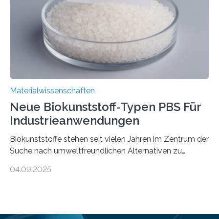
Forschende an der Universität Göttingen gemeinsam
mit Kollegen aus Braunschweig, Bremen und der
Schweiz direkt beobachtet, wie in Graphen…
Materialwissenschaften
Neue Biokunststoff-Typen PBS Für
Industrieanwendungen
Biokunststoffe stehen seit vielen Jahren im Zentrum der
Suche nach umweltfreundlichen Alternativen zu
konventionellen Kunststoffen. Sie können den Bedarf
04.09.2025
an fossilen Rohstoffen reduzieren, schonen Ressourcen
und tragen dazu bei, den CO₂-Ausstoß zu senken. Für
industrielle Anwendungen sollten sie jedoch nicht nur
nachhaltig sein, sondern sich auch gut verarbeiten