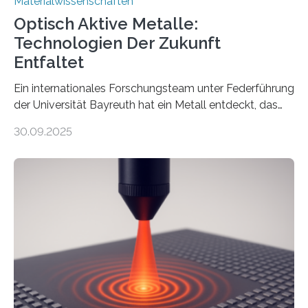
Materialwissenschaften
Optisch Aktive Metalle:
Technologien Der Zukunft
Entfaltet
Ein internationales Forschungsteam unter Federführung
der Universität Bayreuth hat ein Metall entdeckt, das
elektrische Leitfähigkeit mit innerer Polarität kombiniert.
30.09.2025
Dadurch ist es in der Lage, eine sogenannte zweite
harmonische Generation zu erzeugen – ein optischer
Effekt, der normalerweise ausschließlich bei
Nichtmetallen vorkommt und insbesondere für
Sensorik und Elektrotechnik von Interesse ist. Über ihre
Erkenntnisse berichten die Forschenden im Journal of
the American Chemical Society. —What for?
Materialien, die gleichzeitig Strom leiten und Licht
beeinflussen können, sind für viele moderne
Technologien…