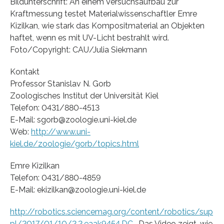
Bildunterschrift: An einem Versuchsaufbau zur
Kraftmessung testet Materialwissenschaftler Emre
Kizilkan, wie stark das Kompositmaterial an Objekten
haftet, wenn es mit UV-Licht bestrahlt wird.
Foto/Copyright: CAU/Julia Siekmann
Kontakt
Professor Stanislav N. Gorb
Zoologisches Institut der Universität Kiel
Telefon: 0431/880-4513
E-Mail: sgorb@zoologie.uni-kiel.de
Web:
http://www.uni-
kiel.de/zoologie/gorb/topics.html
Emre Kizilkan
Telefon: 0431/880-4859
E-Mail: ekizilkan@zoologie.uni-kiel.de
http://robotics.sciencemag.org/content/robotics/sup
pl/2017/01/10/2.2.eaak9454.DC…
Das Video zeigt, wie