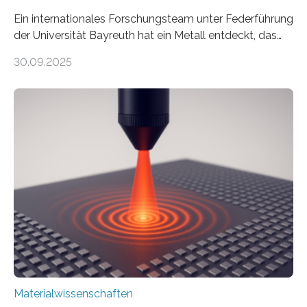
Ein internationales Forschungsteam unter Federführung
der Universität Bayreuth hat ein Metall entdeckt, das
elektrische Leitfähigkeit mit innerer Polarität kombiniert.
30.09.2025
Dadurch ist es in der Lage, eine sogenannte zweite
harmonische Generation zu erzeugen – ein optischer
Effekt, der normalerweise ausschließlich bei
Nichtmetallen vorkommt und insbesondere für
Sensorik und Elektrotechnik von Interesse ist. Über ihre
Erkenntnisse berichten die Forschenden im Journal of
the American Chemical Society. —What for?
Materialien, die gleichzeitig Strom leiten und Licht
beeinflussen können, sind für viele moderne
Technologien…
Materialwissenschaften