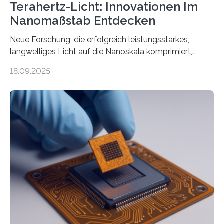
Terahertz-Licht: Innovationen Im
Nanomaßstab Entdecken
Neue Forschung, die erfolgreich leistungsstarkes,
langwelliges Licht auf die Nanoskala komprimiert,
könnte Fortschritte in der Terahertz-Optik und bei
18.09.2025
optoelektronischen Geräten ermöglichen, geleitet von
Vanderbilt und dem Fritz-Haber-Institut. Neue
Forschung, die erfolgreich leistungsstarkes,
langwelliges Licht auf die Nanoskala komprimiert,
könnte Fortschritte in der Terahertz-Optik und bei
optoelektronischen Geräten ermöglichen, geleitet von
Vanderbilt und dem Fritz-Haber-Institut Josh Caldwell,
Professor für Maschinenbau und Direktor des
interdisziplinären Graduiertenprogramms für
Materialwissenschaften an der Vanderbilt University,
und Alexander Paarmann vom Fritz-Haber-Institut
leiteten ein internationales Forschungsprojekt, das…