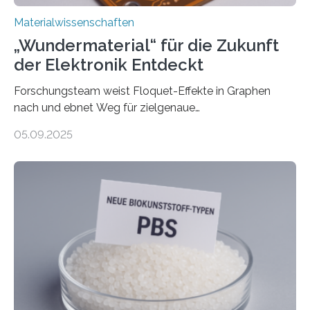
Materialwissenschaften
„Wundermaterial“ für die Zukunft
der Elektronik Entdeckt
Forschungsteam weist Floquet-Effekte in Graphen
nach und ebnet Weg für zielgenaue
AnwendungGraphen ist ein außergewöhnliches Material
05.09.2025
– nur eine Atomlage dick, aber extrem leitfähig und
stabil. Es kommt deshalb in vielen Bereichen zum
Einsatz, etwa in flexiblen Displays, hochempfindlichen
Sensoren, leistungsstarken Batterien und effizienten
Solarzellen. Eine neue Studie hebt das Potenzial nun
noch auf ein neues Level: Zum ersten Mal haben
Forschende an der Universität Göttingen gemeinsam
mit Kollegen aus Braunschweig, Bremen und der
Schweiz direkt beobachtet, wie in Graphen…