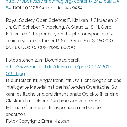
http://robotics.sciencemag.org/content/2/2/eaak94
54
; DOI: 10.1126/scirobotics.aak9454
Royal Society Open Science: E. Kizilkan, J. Strueben, X.
Jin, C. F. Schaber, R. Adelung, A. Staubitz, S. N. Gorb,
Influence of the porosity on the photoresponse of a
liquid crystal elastomer. R. Soc. Open Sci. 3, 150700
(2016). DOI:10.1098/rsos.150700
Fotos stehen zum Download bereit:
http://www.uni-kiel.de/download/pm/2017/2017-
016-1.jpg
Bildunterschrift: Angestrahlt mit UV-Licht biegt sich das
intelligente Material mit der haftenden Oberfläche. So
kann es flache und dreidimensionale Objekte (hier eine
Glaskugel mit einem Durchmesser von einem
Millimeter) anheben, transportieren und wieder
absetzen.
Foto/Copyright: Emre Kizilkan