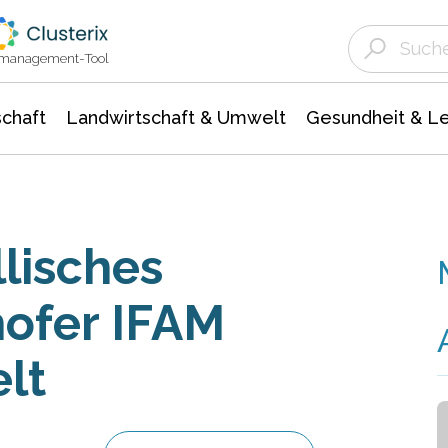
Landwirtschaft & Umwelt
Gesundheit &
Agrar- Forstwissenschaften
Unternehmensmeldungen
Biowissenschafte
Ökologie Umwelt- Naturschutz
ktmanagement-Tool
chaft
Landwirtschaft & Umwelt
Gesundheit & L
lisches
ofer IFAM
lt