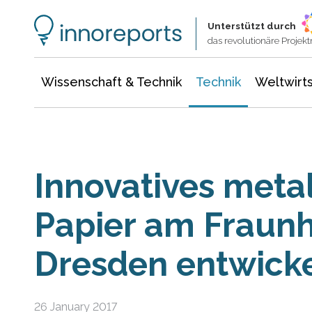
Wissenschaft & Technik
Informationstechnologie
Energie & Elektrotechnik
Unterstützt durch
das revolutionäre Proje
Wissenschaft & Technik
Technik
Weltwirts
Innovatives metal
Papier am Fraunh
Dresden entwicke
26 January 2017