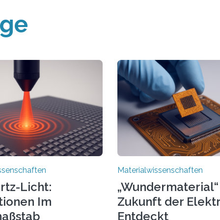
äge
ssenschaften
Materialwissenschaften
rtz-Licht:
„Wundermaterial“ 
tionen Im
Zukunft der Elekt
aßstab
Entdeckt