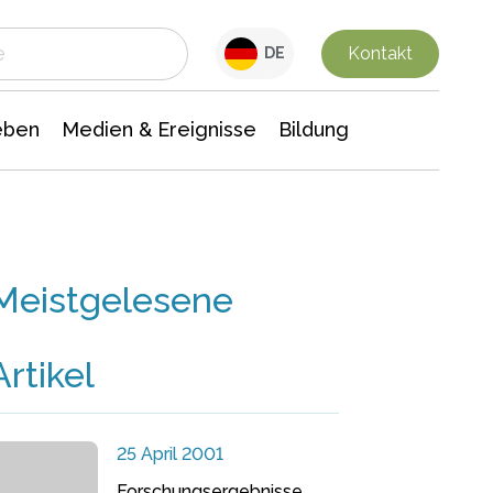
 Leben
Medien & Ereignisse
Interdisziplinäre Forschung
Veranstaltungsnachrichten
n Chemie
Gesellschaftswissenschaften
Kontakt
DE
eben
Medien & Ereignisse
Bildung
Meistgelesene
Artikel
25 April 2001
Forschungsergebnisse