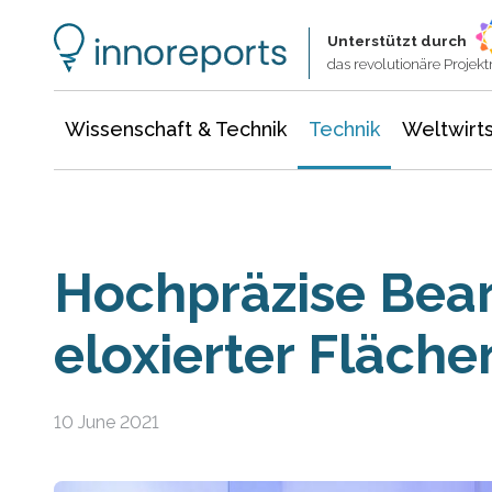
Wissenschaft & Technik
Informationstechnologie
Energie & Elektrotechnik
Unterstützt durch
das revolutionäre Proje
Wissenschaft & Technik
Technik
Weltwirts
Hochpräzise Bea
eloxierter Fläche
10 June 2021