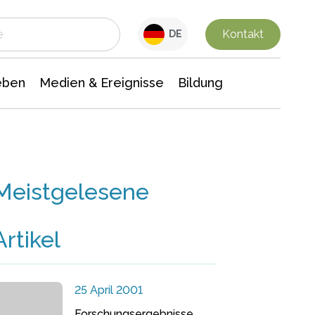
 Leben
Medien & Ereignisse
Interdisziplinäre Forschung
Veranstaltungsnachrichten
n Chemie
Gesellschaftswissenschaften
Kontakt
DE
eben
Medien & Ereignisse
Bildung
Meistgelesene
Artikel
25 April 2001
Forschungsergebnisse