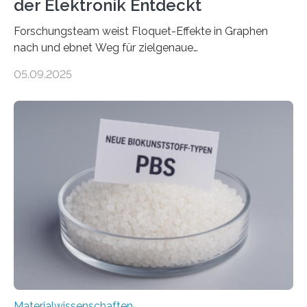
der Elektronik Entdeckt
Forschungsteam weist Floquet-Effekte in Graphen
nach und ebnet Weg für zielgenaue
AnwendungGraphen ist ein außergewöhnliches Material
05.09.2025
– nur eine Atomlage dick, aber extrem leitfähig und
stabil. Es kommt deshalb in vielen Bereichen zum
Einsatz, etwa in flexiblen Displays, hochempfindlichen
Sensoren, leistungsstarken Batterien und effizienten
Solarzellen. Eine neue Studie hebt das Potenzial nun
noch auf ein neues Level: Zum ersten Mal haben
Forschende an der Universität Göttingen gemeinsam
mit Kollegen aus Braunschweig, Bremen und der
Schweiz direkt beobachtet, wie in Graphen…
Materialwissenschaften