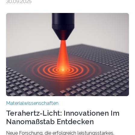
30.09.2025
Dadurch ist es in der Lage, eine sogenannte zweite
harmonische Generation zu erzeugen – ein optischer
Effekt, der normalerweise ausschließlich bei
Nichtmetallen vorkommt und insbesondere für
Sensorik und Elektrotechnik von Interesse ist. Über ihre
Erkenntnisse berichten die Forschenden im Journal of
the American Chemical Society. —What for?
Materialien, die gleichzeitig Strom leiten und Licht
beeinflussen können, sind für viele moderne
Technologien…
Materialwissenschaften
Terahertz-Licht: Innovationen Im
Nanomaßstab Entdecken
Neue Forschung, die erfolgreich leistungsstarkes,