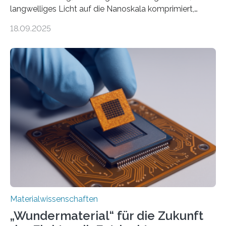
langwelliges Licht auf die Nanoskala komprimiert,
könnte Fortschritte in der Terahertz-Optik und bei
18.09.2025
optoelektronischen Geräten ermöglichen, geleitet von
Vanderbilt und dem Fritz-Haber-Institut. Neue
Forschung, die erfolgreich leistungsstarkes,
langwelliges Licht auf die Nanoskala komprimiert,
könnte Fortschritte in der Terahertz-Optik und bei
optoelektronischen Geräten ermöglichen, geleitet von
Vanderbilt und dem Fritz-Haber-Institut Josh Caldwell,
Professor für Maschinenbau und Direktor des
interdisziplinären Graduiertenprogramms für
Materialwissenschaften an der Vanderbilt University,
und Alexander Paarmann vom Fritz-Haber-Institut
leiteten ein internationales Forschungsprojekt, das…
Materialwissenschaften
„Wundermaterial“ für die Zukunft