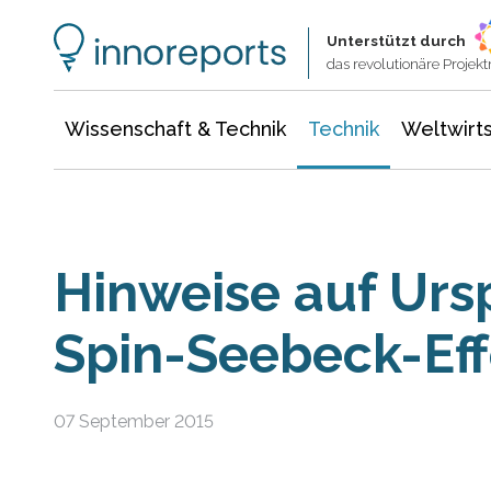
Wissenschaft & Technik
Informationstechnologie
Energie & Elektrotechnik
Unterstützt durch
das revolutionäre Proje
Wissenschaft & Technik
Technik
Weltwirts
Hinweise auf Urs
Spin-Seebeck-Eff
07 September 2015