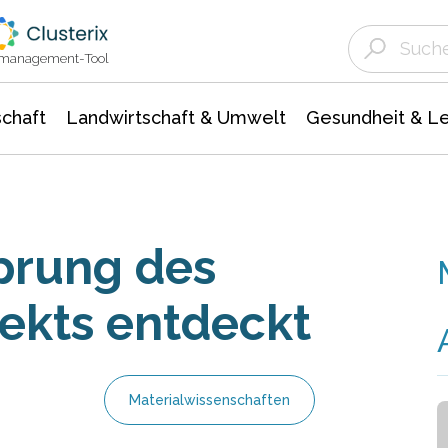
Landwirtschaft & Umwelt
Gesundheit &
Agrar- Forstwissenschaften
Unternehmensmeldungen
Biowissenschafte
Ökologie Umwelt- Naturschutz
ktmanagement-Tool
chaft
Landwirtschaft & Umwelt
Gesundheit & L
prung des
ekts entdeckt
Materialwissenschaften