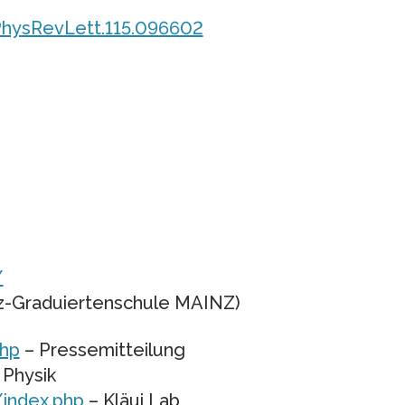
/PhysRevLett.115.096602
/
z-Graduiertenschule MAINZ)
php
– Pressemitteilung
r Physik
/index.php
– Kläui Lab