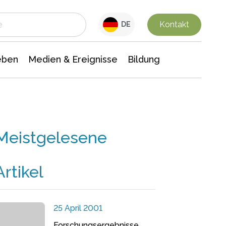
 Leben
Medien & Ereignisse
Interdisziplinäre Forschung
Veranstaltungsnachrichten
n Chemie
Gesellschaftswissenschaften
Kontakt
DE
eben
Medien & Ereignisse
Bildung
Meistgelesene
Artikel
25 April 2001
Forschungsergebnisse