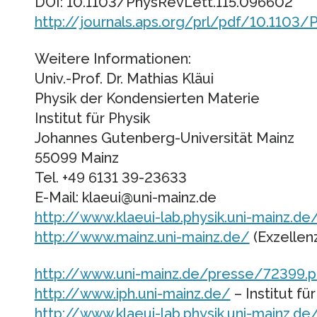
DOI: 10.1103/PhysRevLett.115.096602
http://journals.aps.org/prl/pdf/10.1103
Weitere Informationen:
Univ.-Prof. Dr. Mathias Kläui
Physik der Kondensierten Materie
Institut für Physik
Johannes Gutenberg-Universität Mainz
55099 Mainz
Tel. +49 6131 39-23633
E-Mail: klaeui@uni-mainz.de
http://www.klaeui-lab.physik.uni-mainz.de
http://www.mainz.uni-mainz.de/
(Exzellen
http://www.uni-mainz.de/presse/72399.
http://www.iph.uni-mainz.de/
– Institut fü
http://www.klaeui-lab.physik.uni-mainz.de