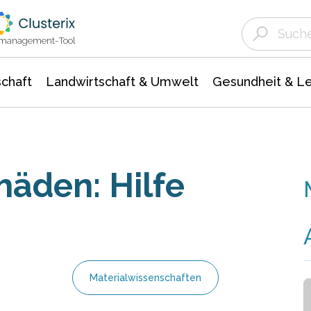
Landwirtschaft & Umwelt
Gesundheit &
Agrar- Forstwissenschaften
Unternehmensmeldungen
Biowissenschafte
Ökologie Umwelt- Naturschutz
ktmanagement-Tool
chaft
Landwirtschaft & Umwelt
Gesundheit & L
äden: Hilfe
Materialwissenschaften