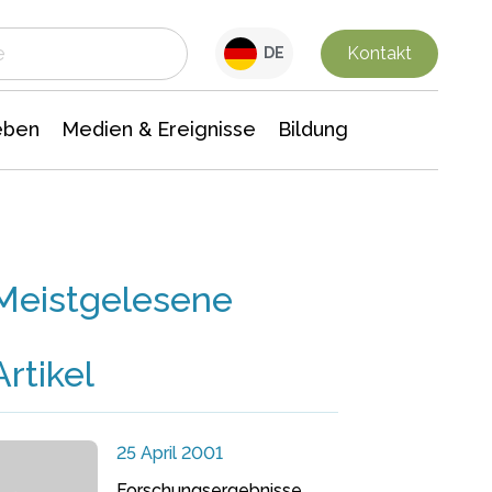
 Leben
Medien & Ereignisse
Interdisziplinäre Forschung
Veranstaltungsnachrichten
n Chemie
Gesellschaftswissenschaften
Kontakt
DE
eben
Medien & Ereignisse
Bildung
Meistgelesene
Artikel
25 April 2001
Forschungsergebnisse