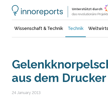
Wissenschaft & Technik
Informationstechnologie
Energie & Elektrotechnik
Unterstützt durch
das revolutionäre Proje
Wissenschaft & Technik
Technik
Weltwirts
Gelenkknorpelsch
aus dem Drucker
24 January 2013