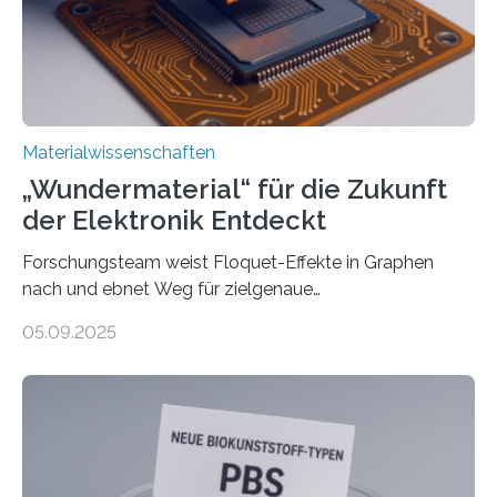
interdisziplinären Graduiertenprogramms für
Materialwissenschaften an der Vanderbilt University,
und Alexander Paarmann vom Fritz-Haber-Institut
leiteten ein internationales Forschungsprojekt, das…
Materialwissenschaften
„Wundermaterial“ für die Zukunft
der Elektronik Entdeckt
Forschungsteam weist Floquet-Effekte in Graphen
nach und ebnet Weg für zielgenaue
AnwendungGraphen ist ein außergewöhnliches Material
05.09.2025
– nur eine Atomlage dick, aber extrem leitfähig und
stabil. Es kommt deshalb in vielen Bereichen zum
Einsatz, etwa in flexiblen Displays, hochempfindlichen
Sensoren, leistungsstarken Batterien und effizienten
Solarzellen. Eine neue Studie hebt das Potenzial nun
noch auf ein neues Level: Zum ersten Mal haben