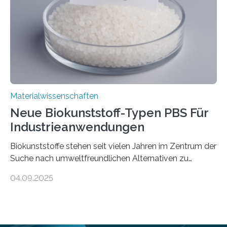
Forschende an der Universität Göttingen gemeinsam
mit Kollegen aus Braunschweig, Bremen und der
Schweiz direkt beobachtet, wie in Graphen…
Materialwissenschaften
Neue Biokunststoff-Typen PBS Für
Industrieanwendungen
Biokunststoffe stehen seit vielen Jahren im Zentrum der
Suche nach umweltfreundlichen Alternativen zu
konventionellen Kunststoffen. Sie können den Bedarf
04.09.2025
an fossilen Rohstoffen reduzieren, schonen Ressourcen
und tragen dazu bei, den CO₂-Ausstoß zu senken. Für
industrielle Anwendungen sollten sie jedoch nicht nur
nachhaltig sein, sondern sich auch gut verarbeiten