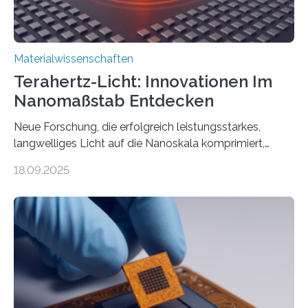
Materialwissenschaften
Terahertz-Licht: Innovationen Im
Nanomaßstab Entdecken
Neue Forschung, die erfolgreich leistungsstarkes,
langwelliges Licht auf die Nanoskala komprimiert,
könnte Fortschritte in der Terahertz-Optik und bei
18.09.2025
optoelektronischen Geräten ermöglichen, geleitet von
Vanderbilt und dem Fritz-Haber-Institut. Neue
Forschung, die erfolgreich leistungsstarkes,
langwelliges Licht auf die Nanoskala komprimiert,
könnte Fortschritte in der Terahertz-Optik und bei
optoelektronischen Geräten ermöglichen, geleitet von
Vanderbilt und dem Fritz-Haber-Institut Josh Caldwell,
Professor für Maschinenbau und Direktor des