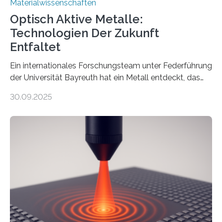
Materialwissenschaften
Optisch Aktive Metalle:
Technologien Der Zukunft
Entfaltet
Ein internationales Forschungsteam unter Federführung
der Universität Bayreuth hat ein Metall entdeckt, das
elektrische Leitfähigkeit mit innerer Polarität kombiniert.
30.09.2025
Dadurch ist es in der Lage, eine sogenannte zweite
harmonische Generation zu erzeugen – ein optischer
Effekt, der normalerweise ausschließlich bei
Nichtmetallen vorkommt und insbesondere für
Sensorik und Elektrotechnik von Interesse ist. Über ihre
Erkenntnisse berichten die Forschenden im Journal of
the American Chemical Society. —What for?
Materialien, die gleichzeitig Strom leiten und Licht
beeinflussen können, sind für viele moderne
Technologien…