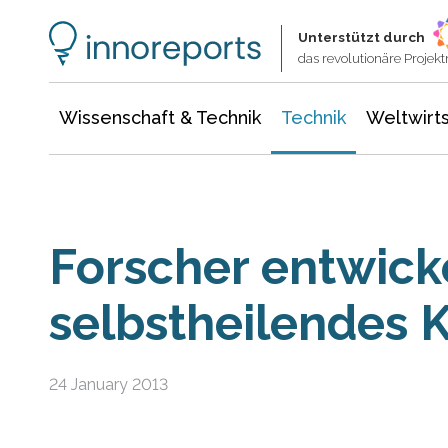
Wissenschaft & Technik
Informationstechnologie
Energie & Elektrotechnik
Unterstützt durch
das revolutionäre Proje
Wissenschaft & Technik
Technik
Weltwirts
Forscher entwick
selbstheilendes 
24 January 2013