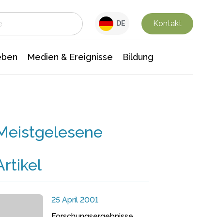
 Leben
Medien & Ereignisse
Interdisziplinäre Forschung
Veranstaltungsnachrichten
n Chemie
Gesellschaftswissenschaften
Kontakt
DE
eben
Medien & Ereignisse
Bildung
Meistgelesene
Artikel
25 April 2001
Forschungsergebnisse