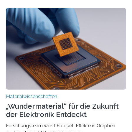
Vanderbilt und dem Fritz-Haber-Institut. Neue
Forschung, die erfolgreich leistungsstarkes,
langwelliges Licht auf die Nanoskala komprimiert,
könnte Fortschritte in der Terahertz-Optik und bei
optoelektronischen Geräten ermöglichen, geleitet von
Vanderbilt und dem Fritz-Haber-Institut Josh Caldwell,
Professor für Maschinenbau und Direktor des
interdisziplinären Graduiertenprogramms für
Materialwissenschaften an der Vanderbilt University,
und Alexander Paarmann vom Fritz-Haber-Institut
leiteten ein internationales Forschungsprojekt, das…
Materialwissenschaften
„Wundermaterial“ für die Zukunft
der Elektronik Entdeckt
Forschungsteam weist Floquet-Effekte in Graphen