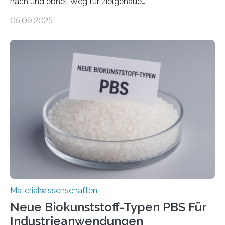
nach und ebnet Weg für zielgenaue
AnwendungGraphen ist ein außergewöhnliches Material
05.09.2025
– nur eine Atomlage dick, aber extrem leitfähig und
stabil. Es kommt deshalb in vielen Bereichen zum
Einsatz, etwa in flexiblen Displays, hochempfindlichen
Sensoren, leistungsstarken Batterien und effizienten
Solarzellen. Eine neue Studie hebt das Potenzial nun
noch auf ein neues Level: Zum ersten Mal haben
Forschende an der Universität Göttingen gemeinsam
mit Kollegen aus Braunschweig, Bremen und der
Schweiz direkt beobachtet, wie in Graphen…
Materialwissenschaften
Neue Biokunststoff-Typen PBS Für
Industrieanwendungen