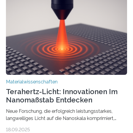
Nichtmetallen vorkommt und insbesondere für
Sensorik und Elektrotechnik von Interesse ist. Über ihre
Erkenntnisse berichten die Forschenden im Journal of
the American Chemical Society. —What for?
Materialien, die gleichzeitig Strom leiten und Licht
beeinflussen können, sind für viele moderne
Technologien…
Materialwissenschaften
Terahertz-Licht: Innovationen Im
Nanomaßstab Entdecken
Neue Forschung, die erfolgreich leistungsstarkes,
langwelliges Licht auf die Nanoskala komprimiert,
könnte Fortschritte in der Terahertz-Optik und bei
18.09.2025
optoelektronischen Geräten ermöglichen, geleitet von