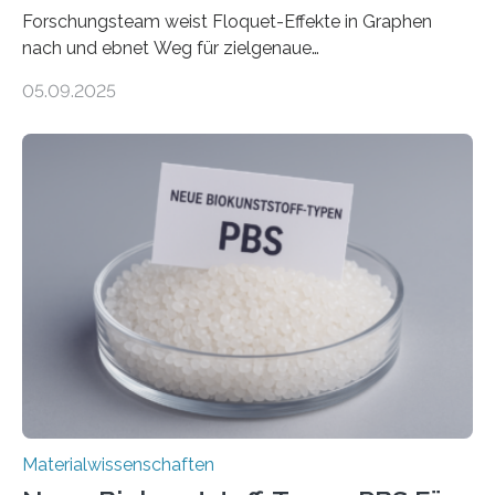
Forschungsteam weist Floquet-Effekte in Graphen
nach und ebnet Weg für zielgenaue
AnwendungGraphen ist ein außergewöhnliches Material
05.09.2025
– nur eine Atomlage dick, aber extrem leitfähig und
stabil. Es kommt deshalb in vielen Bereichen zum
Einsatz, etwa in flexiblen Displays, hochempfindlichen
Sensoren, leistungsstarken Batterien und effizienten
Solarzellen. Eine neue Studie hebt das Potenzial nun
noch auf ein neues Level: Zum ersten Mal haben
Forschende an der Universität Göttingen gemeinsam
mit Kollegen aus Braunschweig, Bremen und der
Schweiz direkt beobachtet, wie in Graphen…
Materialwissenschaften