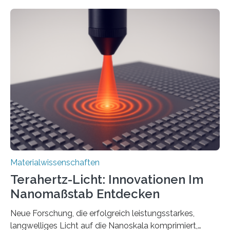
harmonische Generation zu erzeugen – ein optischer
Effekt, der normalerweise ausschließlich bei
Nichtmetallen vorkommt und insbesondere für
Sensorik und Elektrotechnik von Interesse ist. Über ihre
Erkenntnisse berichten die Forschenden im Journal of
the American Chemical Society. —What for?
Materialien, die gleichzeitig Strom leiten und Licht
beeinflussen können, sind für viele moderne
Technologien…
Materialwissenschaften
Terahertz-Licht: Innovationen Im
Nanomaßstab Entdecken
Neue Forschung, die erfolgreich leistungsstarkes,
langwelliges Licht auf die Nanoskala komprimiert,