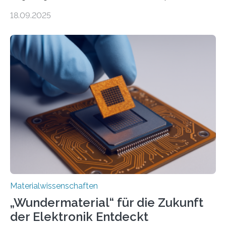
könnte Fortschritte in der Terahertz-Optik und bei
18.09.2025
optoelektronischen Geräten ermöglichen, geleitet von
Vanderbilt und dem Fritz-Haber-Institut. Neue
Forschung, die erfolgreich leistungsstarkes,
langwelliges Licht auf die Nanoskala komprimiert,
könnte Fortschritte in der Terahertz-Optik und bei
optoelektronischen Geräten ermöglichen, geleitet von
Vanderbilt und dem Fritz-Haber-Institut Josh Caldwell,
Professor für Maschinenbau und Direktor des
interdisziplinären Graduiertenprogramms für
Materialwissenschaften an der Vanderbilt University,
und Alexander Paarmann vom Fritz-Haber-Institut
leiteten ein internationales Forschungsprojekt, das…
Materialwissenschaften
„Wundermaterial“ für die Zukunft
der Elektronik Entdeckt