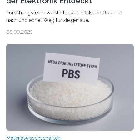
der Elektronik Entdeckt
Forschungsteam weist Floquet-Effekte in Graphen
nach und ebnet Weg für zielgenaue
AnwendungGraphen ist ein außergewöhnliches Material
05.09.2025
– nur eine Atomlage dick, aber extrem leitfähig und
stabil. Es kommt deshalb in vielen Bereichen zum
Einsatz, etwa in flexiblen Displays, hochempfindlichen
Sensoren, leistungsstarken Batterien und effizienten
Solarzellen. Eine neue Studie hebt das Potenzial nun
noch auf ein neues Level: Zum ersten Mal haben
Forschende an der Universität Göttingen gemeinsam
mit Kollegen aus Braunschweig, Bremen und der
Schweiz direkt beobachtet, wie in Graphen…
Materialwissenschaften