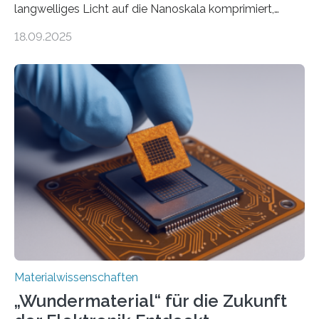
langwelliges Licht auf die Nanoskala komprimiert,
könnte Fortschritte in der Terahertz-Optik und bei
18.09.2025
optoelektronischen Geräten ermöglichen, geleitet von
Vanderbilt und dem Fritz-Haber-Institut. Neue
Forschung, die erfolgreich leistungsstarkes,
langwelliges Licht auf die Nanoskala komprimiert,
könnte Fortschritte in der Terahertz-Optik und bei
optoelektronischen Geräten ermöglichen, geleitet von
Vanderbilt und dem Fritz-Haber-Institut Josh Caldwell,
Professor für Maschinenbau und Direktor des
interdisziplinären Graduiertenprogramms für
Materialwissenschaften an der Vanderbilt University,
und Alexander Paarmann vom Fritz-Haber-Institut
leiteten ein internationales Forschungsprojekt, das…
Materialwissenschaften
„Wundermaterial“ für die Zukunft