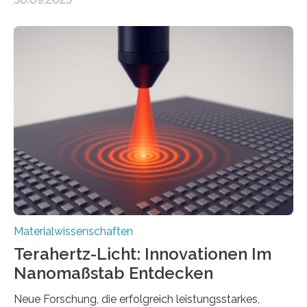
Dadurch ist es in der Lage, eine sogenannte zweite
harmonische Generation zu erzeugen – ein optischer
Effekt, der normalerweise ausschließlich bei
Nichtmetallen vorkommt und insbesondere für
Sensorik und Elektrotechnik von Interesse ist. Über ihre
Erkenntnisse berichten die Forschenden im Journal of
the American Chemical Society. —What for?
Materialien, die gleichzeitig Strom leiten und Licht
beeinflussen können, sind für viele moderne
Technologien…
Materialwissenschaften
Terahertz-Licht: Innovationen Im
Nanomaßstab Entdecken
Neue Forschung, die erfolgreich leistungsstarkes,