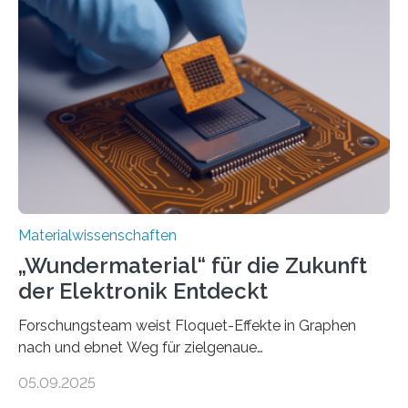
langwelliges Licht auf die Nanoskala komprimiert,
könnte Fortschritte in der Terahertz-Optik und bei
optoelektronischen Geräten ermöglichen, geleitet von
Vanderbilt und dem Fritz-Haber-Institut Josh Caldwell,
Professor für Maschinenbau und Direktor des
interdisziplinären Graduiertenprogramms für
Materialwissenschaften an der Vanderbilt University,
und Alexander Paarmann vom Fritz-Haber-Institut
leiteten ein internationales Forschungsprojekt, das…
Materialwissenschaften
„Wundermaterial“ für die Zukunft
der Elektronik Entdeckt
Forschungsteam weist Floquet-Effekte in Graphen
nach und ebnet Weg für zielgenaue
AnwendungGraphen ist ein außergewöhnliches Material
05.09.2025
– nur eine Atomlage dick, aber extrem leitfähig und