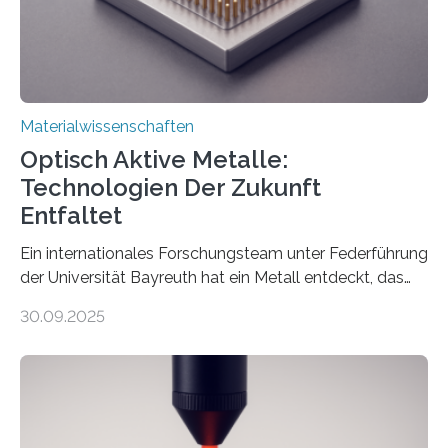
Materialwissenschaften
Optisch Aktive Metalle:
Technologien Der Zukunft
Entfaltet
Ein internationales Forschungsteam unter Federführung
der Universität Bayreuth hat ein Metall entdeckt, das
elektrische Leitfähigkeit mit innerer Polarität kombiniert.
30.09.2025
Dadurch ist es in der Lage, eine sogenannte zweite
harmonische Generation zu erzeugen – ein optischer
Effekt, der normalerweise ausschließlich bei
Nichtmetallen vorkommt und insbesondere für
Sensorik und Elektrotechnik von Interesse ist. Über ihre
Erkenntnisse berichten die Forschenden im Journal of