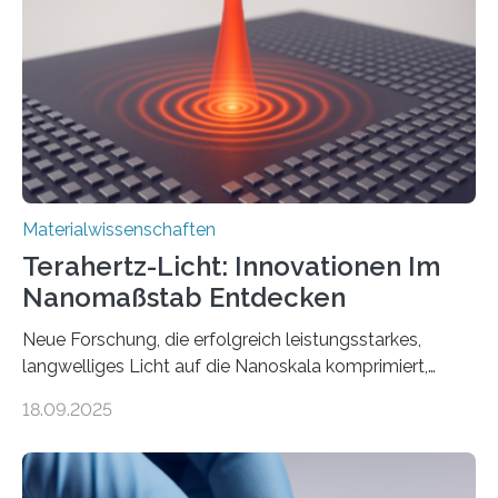
the American Chemical Society. —What for?
Materialien, die gleichzeitig Strom leiten und Licht
beeinflussen können, sind für viele moderne
Technologien…
Materialwissenschaften
Terahertz-Licht: Innovationen Im
Nanomaßstab Entdecken
Neue Forschung, die erfolgreich leistungsstarkes,
langwelliges Licht auf die Nanoskala komprimiert,
könnte Fortschritte in der Terahertz-Optik und bei
18.09.2025
optoelektronischen Geräten ermöglichen, geleitet von
Vanderbilt und dem Fritz-Haber-Institut. Neue
Forschung, die erfolgreich leistungsstarkes,