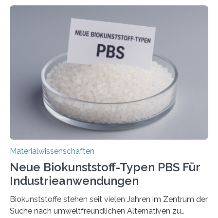
stabil. Es kommt deshalb in vielen Bereichen zum
Einsatz, etwa in flexiblen Displays, hochempfindlichen
Sensoren, leistungsstarken Batterien und effizienten
Solarzellen. Eine neue Studie hebt das Potenzial nun
noch auf ein neues Level: Zum ersten Mal haben
Forschende an der Universität Göttingen gemeinsam
mit Kollegen aus Braunschweig, Bremen und der
Schweiz direkt beobachtet, wie in Graphen…
Materialwissenschaften
Neue Biokunststoff-Typen PBS Für
Industrieanwendungen
Biokunststoffe stehen seit vielen Jahren im Zentrum der
Suche nach umweltfreundlichen Alternativen zu