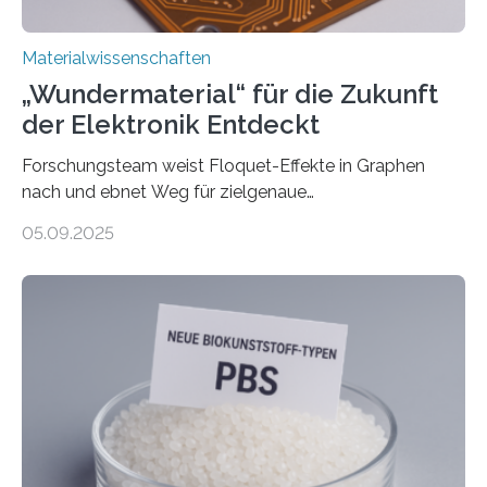
Materialwissenschaften
„Wundermaterial“ für die Zukunft
der Elektronik Entdeckt
Forschungsteam weist Floquet-Effekte in Graphen
nach und ebnet Weg für zielgenaue
AnwendungGraphen ist ein außergewöhnliches Material
05.09.2025
– nur eine Atomlage dick, aber extrem leitfähig und
stabil. Es kommt deshalb in vielen Bereichen zum
Einsatz, etwa in flexiblen Displays, hochempfindlichen
Sensoren, leistungsstarken Batterien und effizienten
Solarzellen. Eine neue Studie hebt das Potenzial nun
noch auf ein neues Level: Zum ersten Mal haben
Forschende an der Universität Göttingen gemeinsam
mit Kollegen aus Braunschweig, Bremen und der
Schweiz direkt beobachtet, wie in Graphen…