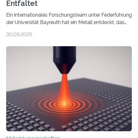
Entfaltet
Ein internationales Forschungsteam unter Federführung
der Universität Bayreuth hat ein Metall entdeckt, das
elektrische Leitfähigkeit mit innerer Polarität kombiniert.
30.09.2025
Dadurch ist es in der Lage, eine sogenannte zweite
harmonische Generation zu erzeugen – ein optischer
Effekt, der normalerweise ausschließlich bei
Nichtmetallen vorkommt und insbesondere für
Sensorik und Elektrotechnik von Interesse ist. Über ihre
Erkenntnisse berichten die Forschenden im Journal of
the American Chemical Society. —What for?
Materialien, die gleichzeitig Strom leiten und Licht
beeinflussen können, sind für viele moderne
Technologien…