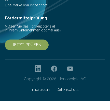
Messe 2025 vor, der internationalen…
Eine Marke von innoscripta
Fördermittelprüfung
Nutzen Sie das Förderpotenzial
in Ihrem Unternehmen optimal aus?
JETZT PRÜFEN
Copyright © 2026 - innoscripta AG
Impressum
Datenschutz