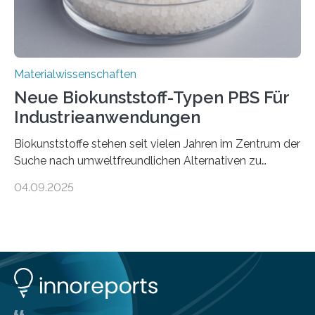
Materialwissenschaften
Neue Biokunststoff-Typen PBS Für
Industrieanwendungen
Biokunststoffe stehen seit vielen Jahren im Zentrum der
Suche nach umweltfreundlichen Alternativen zu
konventionellen Kunststoffen. Sie können den Bedarf
04.09.2025
an fossilen Rohstoffen reduzieren, schonen Ressourcen
und tragen dazu bei, den CO₂-Ausstoß zu senken. Für
industrielle Anwendungen sollten sie jedoch nicht nur
nachhaltig sein, sondern sich auch gut verarbeiten
lassen. Genau daran arbeitet das Fraunhofer-Institut für
Angewandte Polymerforschung IAP im Potsdam
Science Park und stellt seine Entwicklungen im Bereich
biobasierter und bioabbaubarer Kunststoffe auf der K