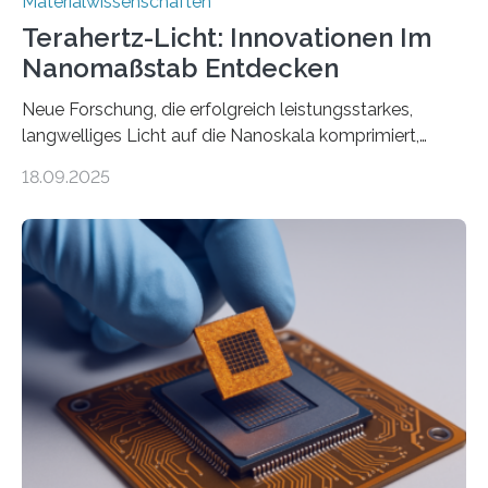
Materialwissenschaften
Terahertz-Licht: Innovationen Im
Nanomaßstab Entdecken
Neue Forschung, die erfolgreich leistungsstarkes,
langwelliges Licht auf die Nanoskala komprimiert,
könnte Fortschritte in der Terahertz-Optik und bei
18.09.2025
optoelektronischen Geräten ermöglichen, geleitet von
Vanderbilt und dem Fritz-Haber-Institut. Neue
Forschung, die erfolgreich leistungsstarkes,
langwelliges Licht auf die Nanoskala komprimiert,
könnte Fortschritte in der Terahertz-Optik und bei
optoelektronischen Geräten ermöglichen, geleitet von
Vanderbilt und dem Fritz-Haber-Institut Josh Caldwell,
Professor für Maschinenbau und Direktor des
interdisziplinären Graduiertenprogramms für
Materialwissenschaften an der Vanderbilt University,
und Alexander Paarmann vom Fritz-Haber-Institut
leiteten ein internationales Forschungsprojekt, das…