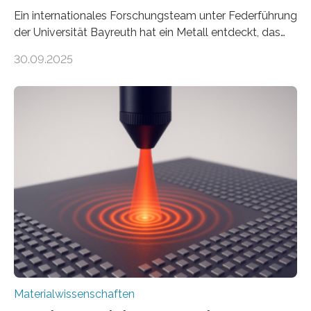
Ein internationales Forschungsteam unter Federführung
der Universität Bayreuth hat ein Metall entdeckt, das
elektrische Leitfähigkeit mit innerer Polarität kombiniert.
30.09.2025
Dadurch ist es in der Lage, eine sogenannte zweite
harmonische Generation zu erzeugen – ein optischer
Effekt, der normalerweise ausschließlich bei
Nichtmetallen vorkommt und insbesondere für
Sensorik und Elektrotechnik von Interesse ist. Über ihre
Erkenntnisse berichten die Forschenden im Journal of
the American Chemical Society. —What for?
Materialien, die gleichzeitig Strom leiten und Licht
beeinflussen können, sind für viele moderne
Technologien…
Materialwissenschaften