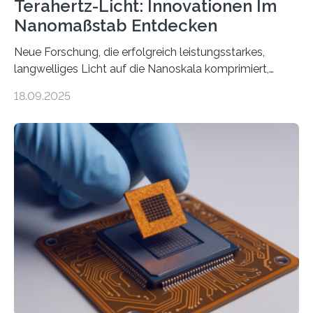
Terahertz-Licht: Innovationen Im
Nanomaßstab Entdecken
Neue Forschung, die erfolgreich leistungsstarkes,
langwelliges Licht auf die Nanoskala komprimiert,
könnte Fortschritte in der Terahertz-Optik und bei
18.09.2025
optoelektronischen Geräten ermöglichen, geleitet von
Vanderbilt und dem Fritz-Haber-Institut. Neue
Forschung, die erfolgreich leistungsstarkes,
langwelliges Licht auf die Nanoskala komprimiert,
könnte Fortschritte in der Terahertz-Optik und bei
optoelektronischen Geräten ermöglichen, geleitet von
Vanderbilt und dem Fritz-Haber-Institut Josh Caldwell,
Professor für Maschinenbau und Direktor des
interdisziplinären Graduiertenprogramms für
Materialwissenschaften an der Vanderbilt University,
und Alexander Paarmann vom Fritz-Haber-Institut
leiteten ein internationales Forschungsprojekt, das…