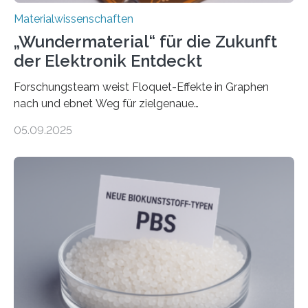
Materialwissenschaften
„Wundermaterial“ für die Zukunft
der Elektronik Entdeckt
Forschungsteam weist Floquet-Effekte in Graphen
nach und ebnet Weg für zielgenaue
AnwendungGraphen ist ein außergewöhnliches Material
05.09.2025
– nur eine Atomlage dick, aber extrem leitfähig und
stabil. Es kommt deshalb in vielen Bereichen zum
Einsatz, etwa in flexiblen Displays, hochempfindlichen
Sensoren, leistungsstarken Batterien und effizienten
Solarzellen. Eine neue Studie hebt das Potenzial nun
noch auf ein neues Level: Zum ersten Mal haben
Forschende an der Universität Göttingen gemeinsam
mit Kollegen aus Braunschweig, Bremen und der
Schweiz direkt beobachtet, wie in Graphen…