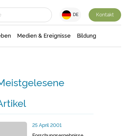
 Leben
Medien & Ereignisse
Interdisziplinäre Forschung
Veranstaltungsnachrichten
n Chemie
Gesellschaftswissenschaften
Kontakt
DE
eben
Medien & Ereignisse
Bildung
Meistgelesene
Artikel
25 April 2001
Forschungsergebnisse