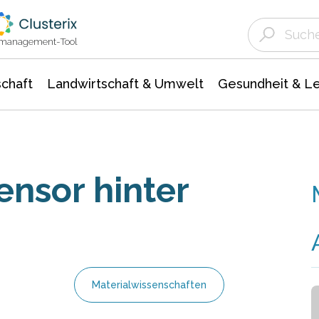
Landwirtschaft & Umwelt
Gesundheit &
Agrar- Forstwissenschaften
Unternehmensmeldungen
Biowissenschafte
Ökologie Umwelt- Naturschutz
ktmanagement-Tool
chaft
Landwirtschaft & Umwelt
Gesundheit & L
nsor hinter
Materialwissenschaften