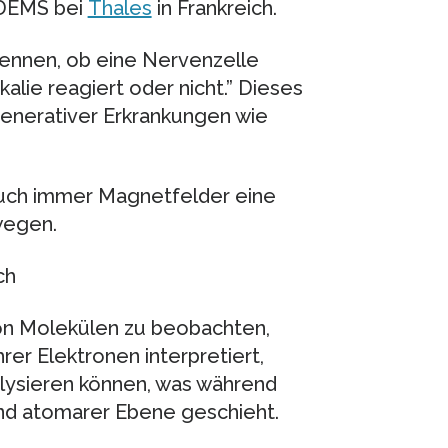
ADEMS bei
Thales
in Frankreich.
kennen, ob eine Nervenzelle
lie reagiert oder nicht.” Dieses
enerativer Erkrankungen wie
auch immer Magnetfelder eine
wegen.
ch
von Molekülen zu beobachten,
er Elektronen interpretiert,
lysieren können, was während
nd atomarer Ebene geschieht.