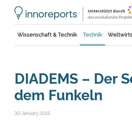
Wissenschaft & Technik
Informationstechnologie
Energie & Elektrotechnik
Unterstützt durch
das revolutionäre Proje
Wissenschaft & Technik
Technik
Weltwirts
DIADEMS – Der Se
dem Funkeln
30 January 2015